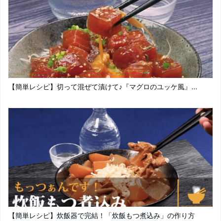
【簡単レシピ】切って混ぜて漬けて♪『マグロのユッケ風』...
【簡単レシピ】炊飯器で完結！「炊飯もつ煮込み」の作り方