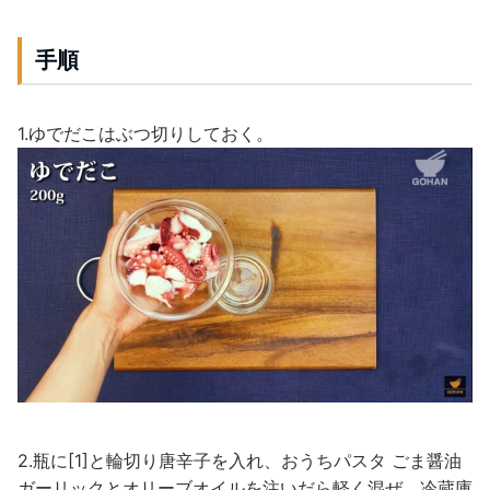
手順
1.ゆでだこはぶつ切りしておく。
2.瓶に[1]と輪切り唐辛子を入れ、おうちパスタ ごま醤油
ガーリックとオリーブオイルを注いだら軽く混ぜ、冷蔵庫