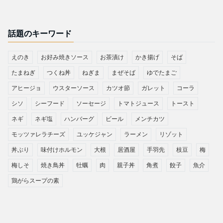
話題のキーワード
えのき
お好み焼きソース
お茶漬け
かき揚げ
そば
たまねぎ
つくね丼
ねぎま
まぜそば
ゆでたまご
アヒージョ
ウスターソース
カツオ節
ガレット
コーラ
シソ
シーフード
ソーセージ
トマトジュース
トースト
ネギ
ネギ塩
ハンバーグ
ビール
メンチカツ
モッツァレラチーズ
ユッケジャン
ラーメン
リゾット
丼ぶり
味付けホルモン
大根
居酒屋
手羽先
枝豆
梅
梅しそ
焼き鳥丼
牡蠣
肉
親子丼
角煮
餃子
魚介
鶏がらスープの素