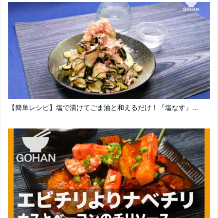
【簡単レシピ】塩で漬けてごま油と和えるだけ！『塩なす』...