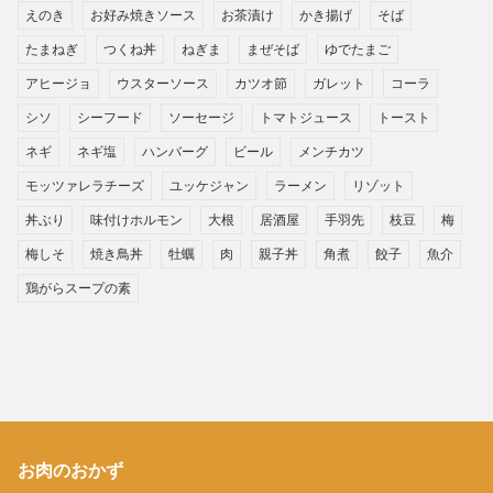
えのき
お好み焼きソース
お茶漬け
かき揚げ
そば
たまねぎ
つくね丼
ねぎま
まぜそば
ゆでたまご
アヒージョ
ウスターソース
カツオ節
ガレット
コーラ
シソ
シーフード
ソーセージ
トマトジュース
トースト
ネギ
ネギ塩
ハンバーグ
ビール
メンチカツ
モッツァレラチーズ
ユッケジャン
ラーメン
リゾット
丼ぶり
味付けホルモン
大根
居酒屋
手羽先
枝豆
梅
梅しそ
焼き鳥丼
牡蠣
肉
親子丼
角煮
餃子
魚介
鶏がらスープの素
お肉のおかず