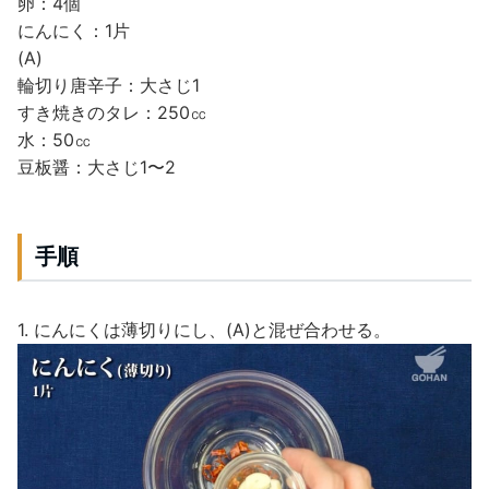
卵：4個
にんにく：1片
(A)
輪切り唐辛子：大さじ1
すき焼きのタレ：250㏄
水：50㏄
豆板醤：大さじ1〜2
手順
1. にんにくは薄切りにし、(A)と混ぜ合わせる。