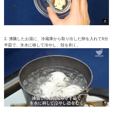
2. 沸騰したお湯に、冷蔵庫から取り出した卵を入れて6分
半茹で、氷水に移して冷やし、殻を剥く。