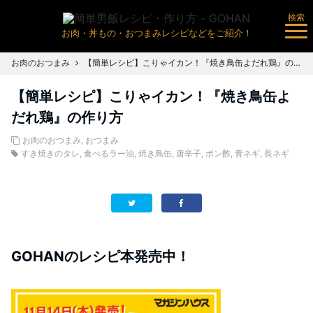
検索
お肉・丼もの・おつまみレシピなどをご紹介！
お肉のおつまみ
【簡単レシピ】こりゃイカン！『焼き鳥缶よだれ鶏』の作り方
【簡単レシピ】こりゃイカン！『焼き鳥缶よ
だれ鶏』の作り方
お肉のおつまみ
,
おつまみ
すき焼きのタレ
,
食べるラー油
,
焼き鳥缶
,
唐辛子
,
ポン酢
,
青ネギ
,
長ネギ
GOHANのレシピ本発売中！