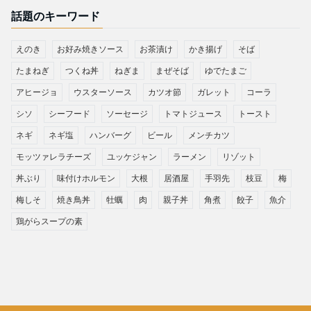
話題のキーワード
えのき
お好み焼きソース
お茶漬け
かき揚げ
そば
たまねぎ
つくね丼
ねぎま
まぜそば
ゆでたまご
アヒージョ
ウスターソース
カツオ節
ガレット
コーラ
シソ
シーフード
ソーセージ
トマトジュース
トースト
ネギ
ネギ塩
ハンバーグ
ビール
メンチカツ
モッツァレラチーズ
ユッケジャン
ラーメン
リゾット
丼ぶり
味付けホルモン
大根
居酒屋
手羽先
枝豆
梅
梅しそ
焼き鳥丼
牡蠣
肉
親子丼
角煮
餃子
魚介
鶏がらスープの素