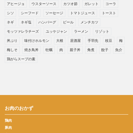
アヒージョ
ウスターソース
カツオ節
ガレット
コーラ
シソ
シーフード
ソーセージ
トマトジュース
トースト
ネギ
ネギ塩
ハンバーグ
ビール
メンチカツ
モッツァレラチーズ
ユッケジャン
ラーメン
リゾット
丼ぶり
味付けホルモン
大根
居酒屋
手羽先
枝豆
梅
梅しそ
焼き鳥丼
牡蠣
肉
親子丼
角煮
餃子
魚介
鶏がらスープの素
お肉のおかず
鶏肉
豚肉