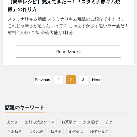
【簡単レシピ】燃えてきた〜！『スタミナ豚キム焼
飯』の作り方
スタミナ豚キム焼飯 スタミナ豚キム焼飯のご紹介です！ え、
これじゃ辛さが足りないって？ じゃあすかさず追いラー油だ！
材料(1人分) ご飯 茶碗大盛り1杯分
Read More
Previous
1
2
3
Next
話題のキーワード
えのき
お好み焼きソース
お茶漬け
かき揚げ
そば
たまねぎ
つくね丼
ねぎま
まぜそば
ゆでたまご