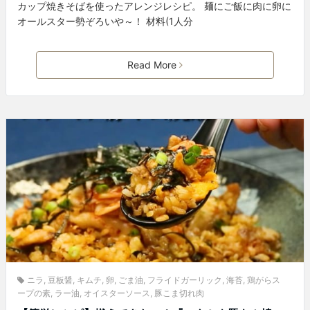
カップ焼きそばを使ったアレンジレシピ。 麺にご飯に肉に卵に
オールスター勢ぞろいや～！ 材料(1人分
Read More
ニラ
,
豆板醤
,
キムチ
,
卵
,
ごま油
,
フライドガーリック
,
海苔
,
鶏がらス
ープの素
,
ラー油
,
オイスターソース
,
豚こま切れ肉