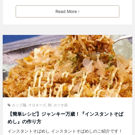
Read More
カップ麺
,
マヨネーズ
,
卵
,
カツオ節
【簡単レシピ】ジャンキー万歳！『インスタントそば
めし』の作り方
インスタントそばめし インスタントそばめしのご紹介です！