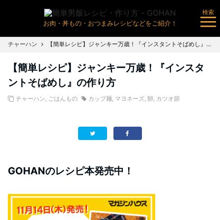
検索
お肉・丼もの・おつまみレシピなどをご紹介！
チャーハン
【簡単レシピ】ジャンキー万歳！『インスタントそばめし』の作り方
【簡単レシピ】ジャンキー万歳！『インスタ
ントそばめし』の作り方
チャーハン
,
ごはんもの
カップ麺
,
マヨネーズ
,
卵
,
カツオ節
GOHANのレシピ本発売中！