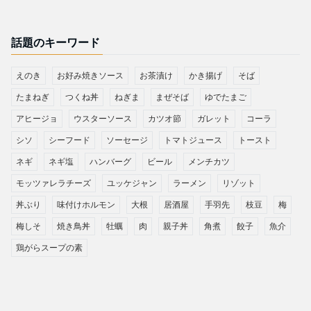
話題のキーワード
えのき
お好み焼きソース
お茶漬け
かき揚げ
そば
たまねぎ
つくね丼
ねぎま
まぜそば
ゆでたまご
アヒージョ
ウスターソース
カツオ節
ガレット
コーラ
シソ
シーフード
ソーセージ
トマトジュース
トースト
ネギ
ネギ塩
ハンバーグ
ビール
メンチカツ
モッツァレラチーズ
ユッケジャン
ラーメン
リゾット
丼ぶり
味付けホルモン
大根
居酒屋
手羽先
枝豆
梅
梅しそ
焼き鳥丼
牡蠣
肉
親子丼
角煮
餃子
魚介
鶏がらスープの素