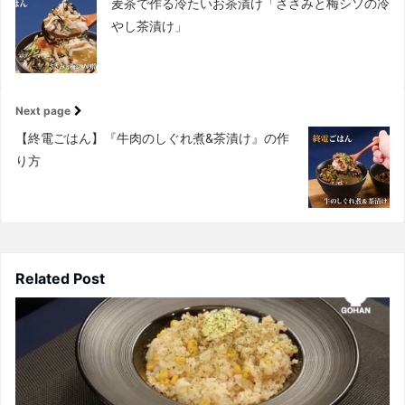
麦茶で作る冷たいお茶漬け「ささみと梅シソの冷
やし茶漬け」
Next page
【終電ごはん】『牛肉のしぐれ煮&茶漬け』の作
り方
Related Post