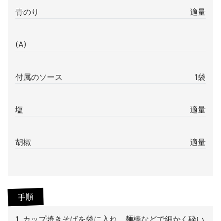
青のり
適量
(A)
付属のソース
1袋
塩
適量
胡椒
適量
手順
1. カップ焼きそばを袋に入れ、麺棒などで細かく砕い