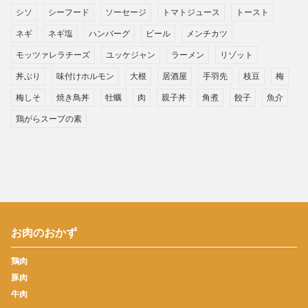
シソ
シーフード
ソーセージ
トマトジュース
トースト
ネギ
ネギ塩
ハンバーグ
ビール
メンチカツ
モッツァレラチーズ
ユッケジャン
ラーメン
リゾット
丼ぶり
味付けホルモン
大根
居酒屋
手羽先
枝豆
梅
梅しそ
焼き鳥丼
牡蠣
肉
親子丼
角煮
餃子
魚介
鶏がらスープの素
お肉のおかず
鶏肉
豚肉
牛肉