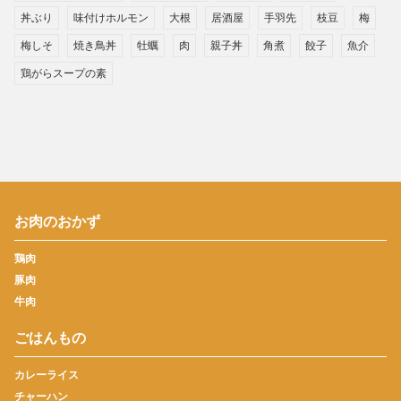
丼ぶり
味付けホルモン
大根
居酒屋
手羽先
枝豆
梅
梅しそ
焼き鳥丼
牡蠣
肉
親子丼
角煮
餃子
魚介
鶏がらスープの素
お肉のおかず
鶏肉
豚肉
牛肉
ごはんもの
カレーライス
チャーハン