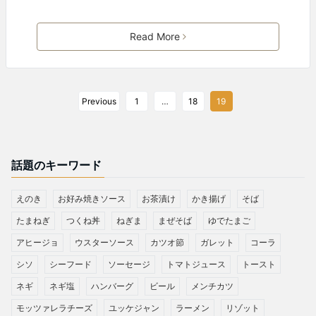
Read More
Previous
1
…
18
19
話題のキーワード
えのき
お好み焼きソース
お茶漬け
かき揚げ
そば
たまねぎ
つくね丼
ねぎま
まぜそば
ゆでたまご
アヒージョ
ウスターソース
カツオ節
ガレット
コーラ
シソ
シーフード
ソーセージ
トマトジュース
トースト
ネギ
ネギ塩
ハンバーグ
ビール
メンチカツ
モッツァレラチーズ
ユッケジャン
ラーメン
リゾット