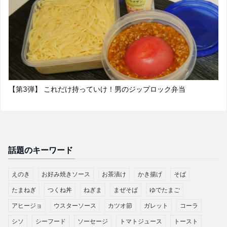
【第3弾】 これだけ持っていけ！男のジップロック弁当
話題のキーワード
えのき
お好み焼きソース
お茶漬け
かき揚げ
そば
たまねぎ
つくね丼
ねぎま
まぜそば
ゆでたまご
アヒージョ
ウスターソース
カツオ節
ガレット
コーラ
シソ
シーフード
ソーセージ
トマトジュース
トースト