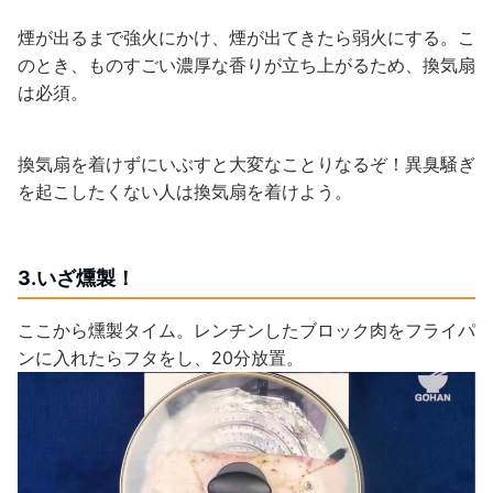
煙が出るまで強火にかけ、煙が出てきたら弱火にする。こ
のとき、ものすごい濃厚な香りが立ち上がるため、換気扇
は必須。
換気扇を着けずにいぶすと大変なことりなるぞ！異臭騒ぎ
を起こしたくない人は換気扇を着けよう。
3.いざ燻製！
ここから燻製タイム。レンチンしたブロック肉をフライパ
ンに入れたらフタをし、20分放置。