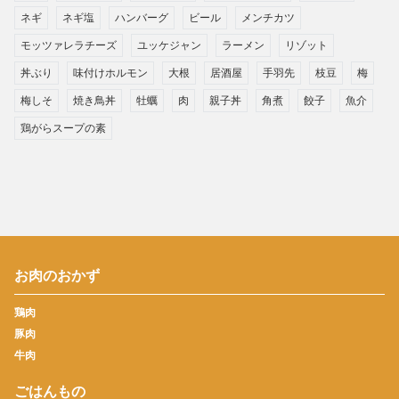
ネギ
ネギ塩
ハンバーグ
ビール
メンチカツ
モッツァレラチーズ
ユッケジャン
ラーメン
リゾット
丼ぶり
味付けホルモン
大根
居酒屋
手羽先
枝豆
梅
梅しそ
焼き鳥丼
牡蠣
肉
親子丼
角煮
餃子
魚介
鶏がらスープの素
お肉のおかず
鶏肉
豚肉
牛肉
ごはんもの