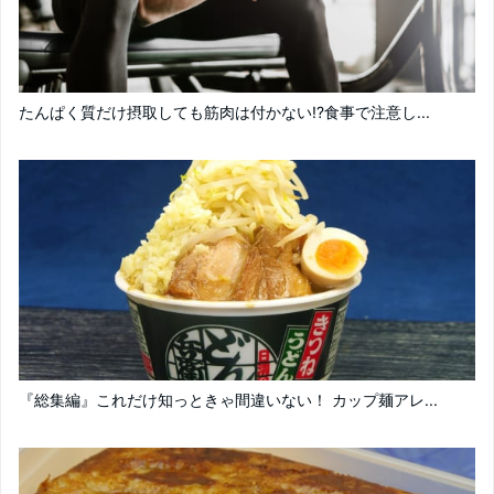
たんぱく質だけ摂取しても筋肉は付かない!?食事で注意し...
『総集編』これだけ知っときゃ間違いない！ カップ麺アレ...