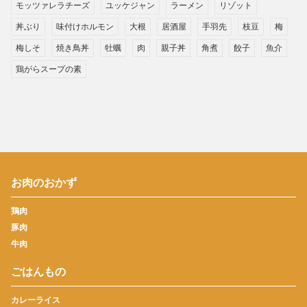
モッツァレラチーズ
ユッケジャン
ラーメン
リゾット
丼ぶり
味付けホルモン
大根
居酒屋
手羽先
枝豆
梅
梅しそ
焼き鳥丼
牡蠣
肉
親子丼
角煮
餃子
魚介
鶏がらスープの素
お肉のおかず
鶏肉
豚肉
牛肉
ごはんもの
カレーライス