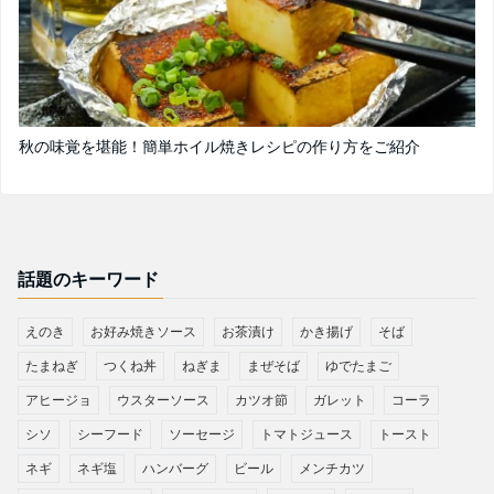
秋の味覚を堪能！簡単ホイル焼きレシピの作り方をご紹介
話題のキーワード
えのき
お好み焼きソース
お茶漬け
かき揚げ
そば
たまねぎ
つくね丼
ねぎま
まぜそば
ゆでたまご
アヒージョ
ウスターソース
カツオ節
ガレット
コーラ
シソ
シーフード
ソーセージ
トマトジュース
トースト
ネギ
ネギ塩
ハンバーグ
ビール
メンチカツ