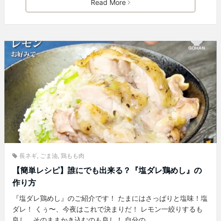
Read More
長ネギ
,
ごま油
,
鶏もも肉
【簡単レシピ】誰にでも出来る？『塩ダレ鶏めし』の
作り方
『塩ダレ鶏めし』のご紹介です！ たまにはさっぱりと塩味！塩
ダレ！ くぅ〜、今夜はこれで決まりだ！ レモン一絞りするも
良し、そのままかき込むのも良し！ 自分の