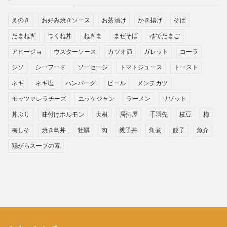
えのき
お好み焼きソース
お茶漬け
かき揚げ
そば
たまねぎ
つくね丼
ねぎま
まぜそば
ゆでたまご
アヒージョ
ウスターソース
カツオ節
ガレット
コーラ
シソ
シーフード
ソーセージ
トマトジュース
トースト
ネギ
ネギ塩
ハンバーグ
ビール
メンチカツ
モッツァレラチーズ
ユッケジャン
ラーメン
リゾット
丼ぶり
味付けホルモン
大根
居酒屋
手羽先
枝豆
梅
梅しそ
焼き鳥丼
牡蠣
肉
親子丼
角煮
餃子
魚介
鶏がらスープの素