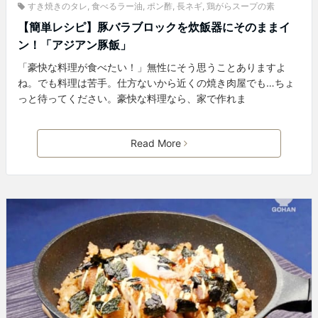
すき焼きのタレ
,
食べるラー油
,
ポン酢
,
長ネギ
,
鶏がらスープの素
【簡単レシピ】豚バラブロックを炊飯器にそのままイ
ン！「アジアン豚飯」
「豪快な料理が食べたい！」無性にそう思うことありますよ
ね。でも料理は苦手。仕方ないから近くの焼き肉屋でも…ちょ
っと待ってください。豪快な料理なら、家で作れま
Read More