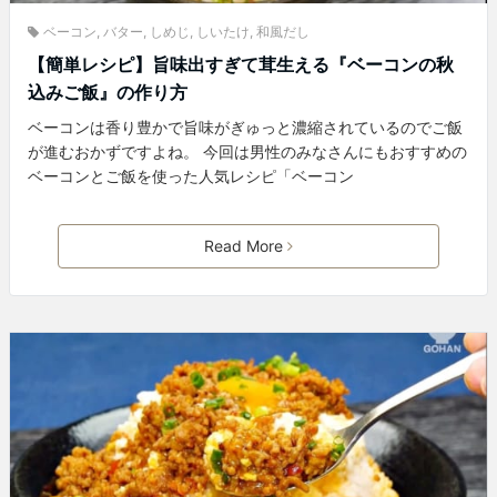
ベーコン
,
バター
,
しめじ
,
しいたけ
,
和風だし
【簡単レシピ】旨味出すぎて茸生える『ベーコンの秋
込みご飯』の作り方
ベーコンは香り豊かで旨味がぎゅっと濃縮されているのでご飯
が進むおかずですよね。 今回は男性のみなさんにもおすすめの
ベーコンとご飯を使った人気レシピ「ベーコン
Read More