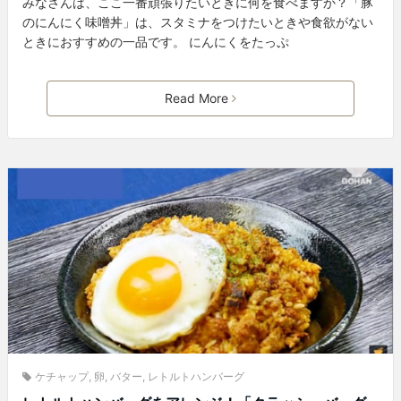
みなさんは、ここ一番頑張りたいときに何を食べますか？「豚
のにんにく味噌丼」は、スタミナをつけたいときや食欲がない
ときにおすすめの一品です。 にんにくをたっぷ
Read More
ケチャップ
,
卵
,
バター
,
レトルトハンバーグ