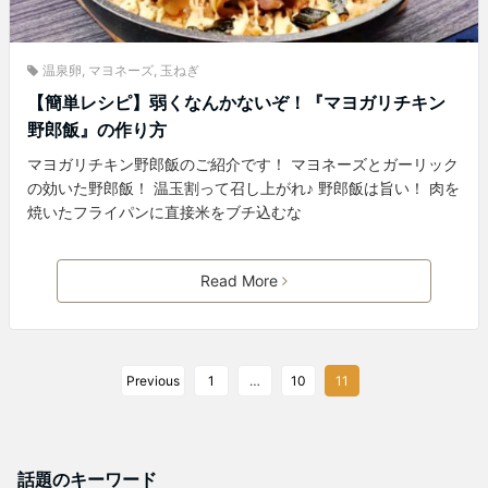
温泉卵
,
マヨネーズ
,
玉ねぎ
【簡単レシピ】弱くなんかないぞ！『マヨガリチキン
野郎飯』の作り方
マヨガリチキン野郎飯のご紹介です！ マヨネーズとガーリック
の効いた野郎飯！ 温玉割って召し上がれ♪ 野郎飯は旨い！ 肉を
焼いたフライパンに直接米をブチ込むな
Read More
Previous
1
…
10
11
話題のキーワード