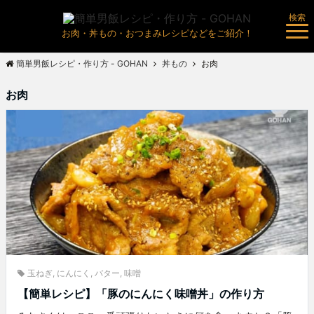
検索
お肉・丼もの・おつまみレシピなどをご紹介！
簡単男飯レシピ・作り方 - GOHAN
丼もの
お肉
お肉
玉ねぎ
,
にんにく
,
バター
,
味噌
【簡単レシピ】「豚のにんにく味噌丼」の作り方