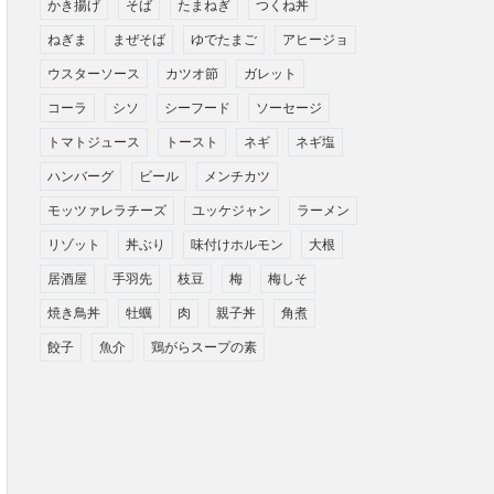
かき揚げ
そば
たまねぎ
つくね丼
ねぎま
まぜそば
ゆでたまご
アヒージョ
ウスターソース
カツオ節
ガレット
コーラ
シソ
シーフード
ソーセージ
トマトジュース
トースト
ネギ
ネギ塩
ハンバーグ
ビール
メンチカツ
モッツァレラチーズ
ユッケジャン
ラーメン
リゾット
丼ぶり
味付けホルモン
大根
居酒屋
手羽先
枝豆
梅
梅しそ
焼き鳥丼
牡蠣
肉
親子丼
角煮
餃子
魚介
鶏がらスープの素