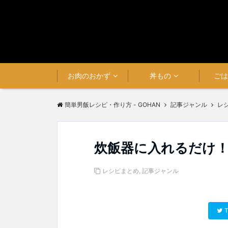
お肉のおかず
丼もの
ご
簡単男飯レシピ・作り方 - GOHAN
記事ジャンル
レ
炊飯器に入れるだけ！
レシピまとめ
,
記事ジャンル
T