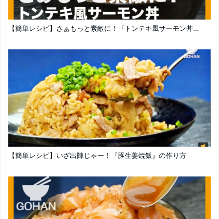
【簡単レシピ】さぁもっと素敵に！『トンテキ風サーモン丼...
【簡単レシピ】いざ出陣じゃー！『豚生姜焼飯』の作り方