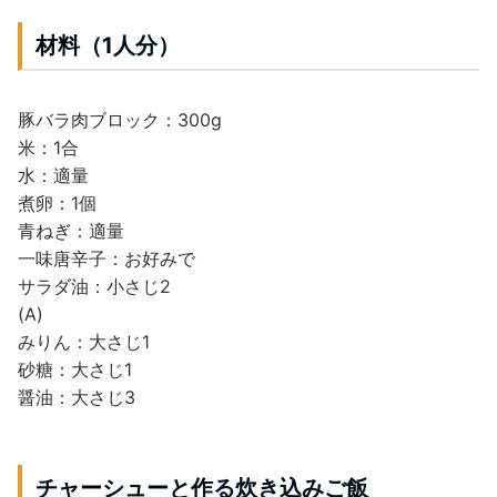
材料（1人分）
豚バラ肉ブロック：300g
米：1合
水：適量
煮卵：1個
青ねぎ：適量
一味唐辛子：お好みで
サラダ油：小さじ2
(A)
みりん：大さじ1
砂糖：大さじ1
醤油：大さじ3
チャーシューと作る炊き込みご飯