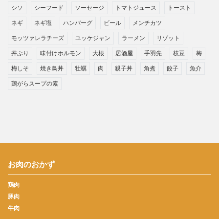
シソ
シーフード
ソーセージ
トマトジュース
トースト
ネギ
ネギ塩
ハンバーグ
ビール
メンチカツ
モッツァレラチーズ
ユッケジャン
ラーメン
リゾット
丼ぶり
味付けホルモン
大根
居酒屋
手羽先
枝豆
梅
梅しそ
焼き鳥丼
牡蠣
肉
親子丼
角煮
餃子
魚介
鶏がらスープの素
お肉のおかず
鶏肉
豚肉
牛肉