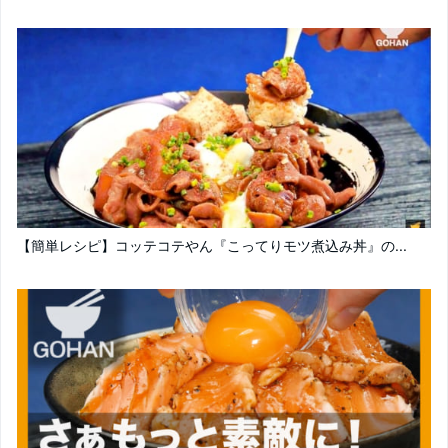
【簡単レシピ】コッテコテやん『こってりモツ煮込み丼』の...