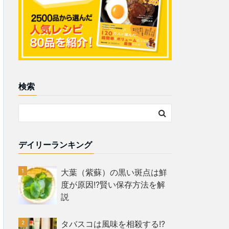
検索
デイリーランキング
大葉（紫蘇）の黒い斑点は鮮
度が原因!?賢い保存方法を解
説
タバスコは風味を相殺する!?