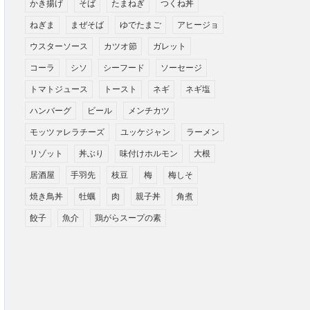
かき揚げ
そば
たまねぎ
つくね丼
ねぎま
まぜそば
ゆでたまご
アヒージョ
ウスターソース
カツオ節
ガレット
コーラ
シソ
シーフード
ソーセージ
トマトジュース
トースト
ネギ
ネギ塩
ハンバーグ
ビール
メンチカツ
モッツァレラチーズ
ユッケジャン
ラーメン
リゾット
丼ぶり
味付けホルモン
大根
居酒屋
手羽先
枝豆
梅
梅しそ
焼き鳥丼
牡蠣
肉
親子丼
角煮
餃子
魚介
鶏がらスープの素