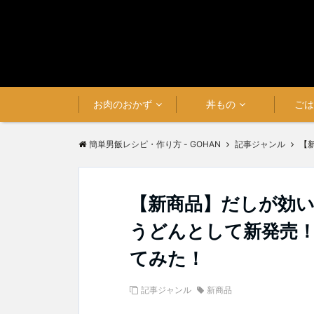
お肉のおかず
丼もの
ご
簡単男飯レシピ・作り方 - GOHAN
記事ジャンル
【
【新商品】だしが効い
うどんとして新発売
てみた！
記事ジャンル
新商品