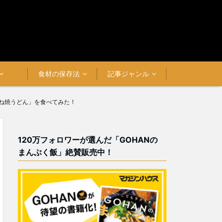
食材の保存法
記事ジャンル
つね焼うどん」を食べてみた！
120万フォロワーが選んだ「GOHANの
まんぷく飯」絶賛販売中！