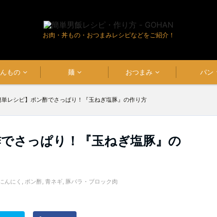
お肉・丼もの・おつまみレシピなどをご紹介！
はんもの
麺
おつまみ
パン
簡単レシピ】ポン酢でさっぱり！『玉ねぎ塩豚』の作り方
酢でさっぱり！『玉ねぎ塩豚』の
にんにく
,
ポン酢
,
青ネギ
,
豚バラ・ブロック肉