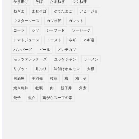
かき揚げ
そば
たまねぎ
つくね丼
ねぎま
まぜそば
ゆでたまご
アヒージョ
ウスターソース
カツオ節
ガレット
コーラ
シソ
シーフード
ソーセージ
トマトジュース
トースト
ネギ
ネギ塩
ハンバーグ
ビール
メンチカツ
モッツァレラチーズ
ユッケジャン
ラーメン
リゾット
丼ぶり
味付けホルモン
大根
居酒屋
手羽先
枝豆
梅
梅しそ
焼き鳥丼
牡蠣
肉
親子丼
角煮
餃子
魚介
鶏がらスープの素