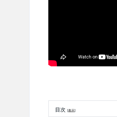
目次
[
表示
]