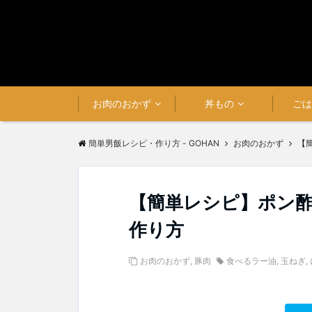
お肉のおかず
丼もの
ご
簡単男飯レシピ・作り方 - GOHAN
お肉のおかず
【
【簡単レシピ】ポン
作り方
お肉のおかず
,
豚肉
食べるラー油
,
玉ねぎ
,