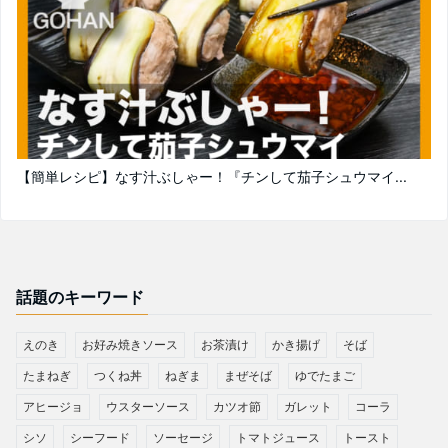
【簡単レシピ】なす汁ぶしゃー！『チンして茄子シュウマイ...
話題のキーワード
えのき
お好み焼きソース
お茶漬け
かき揚げ
そば
たまねぎ
つくね丼
ねぎま
まぜそば
ゆでたまご
アヒージョ
ウスターソース
カツオ節
ガレット
コーラ
シソ
シーフード
ソーセージ
トマトジュース
トースト