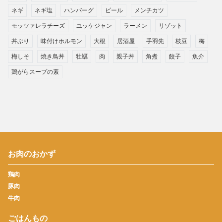
ネギ
ネギ塩
ハンバーグ
ビール
メンチカツ
モッツァレラチーズ
ユッケジャン
ラーメン
リゾット
丼ぶり
味付けホルモン
大根
居酒屋
手羽先
枝豆
梅
梅しそ
焼き鳥丼
牡蠣
肉
親子丼
角煮
餃子
魚介
鶏がらスープの素
お肉のおかず
鶏肉
豚肉
牛肉
ごはんもの