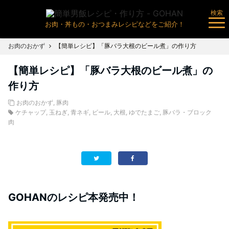
検索
お肉・丼もの・おつまみレシピなどをご紹介！
お肉のおかず
【簡単レシピ】「豚バラ大根のビール煮」の作り方
【簡単レシピ】「豚バラ大根のビール煮」の
作り方
お肉のおかず
,
豚肉
ケチャップ
,
玉ねぎ
,
青ネギ
,
ビール
,
大根
,
ゆでたまご
,
豚バラ・ブロック
肉
GOHANのレシピ本発売中！