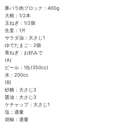
豚バラ肉ブロック：400g
大根：1/2本
玉ねぎ：1/2個
生姜：1片
サラダ油：大さじ1
ゆでたまご：2個
青ねぎ：お好みで
(A)
ビール：1缶(350cc)
水：200cc
(B)
砂糖：大さじ3
醤油：大さじ3
ケチャップ：大さじ1
塩：適量
胡椒：適量