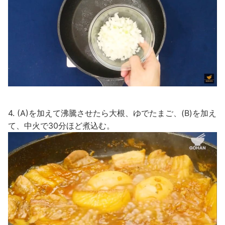
4. (A)を加えて沸騰させたら大根、ゆでたまご、(B)を加え
て、中火で30分ほど煮込む。