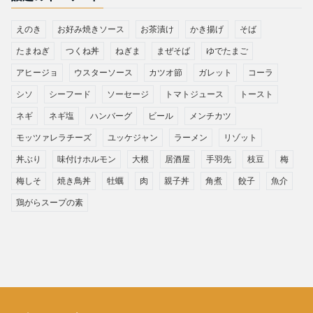
えのき
お好み焼きソース
お茶漬け
かき揚げ
そば
たまねぎ
つくね丼
ねぎま
まぜそば
ゆでたまご
アヒージョ
ウスターソース
カツオ節
ガレット
コーラ
シソ
シーフード
ソーセージ
トマトジュース
トースト
ネギ
ネギ塩
ハンバーグ
ビール
メンチカツ
モッツァレラチーズ
ユッケジャン
ラーメン
リゾット
丼ぶり
味付けホルモン
大根
居酒屋
手羽先
枝豆
梅
梅しそ
焼き鳥丼
牡蠣
肉
親子丼
角煮
餃子
魚介
鶏がらスープの素