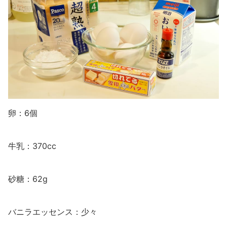
卵：6個
牛乳：370cc
砂糖：62g
バニラエッセンス：少々