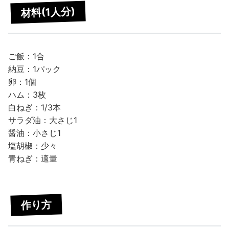
材料(1人分)
ご飯：1合
納豆：1パック
卵：1個
ハム：3枚
白ねぎ：1/3本
サラダ油：大さじ1
醤油：小さじ1
塩胡椒：少々
青ねぎ：適量
作り方