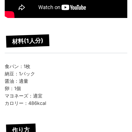
材料(1人分)
食パン：1枚
納豆：1パック
醤油：適量
卵：1個
マヨネーズ：適宜
カロリー：486kcal
作り方