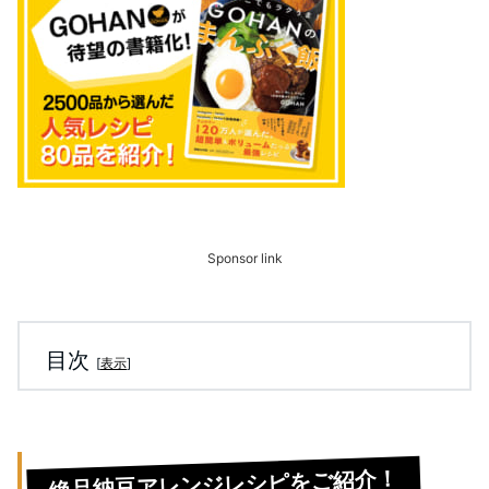
Sponsor link
目次
[
表示
]
絶品納豆アレンジレシピをご紹介！