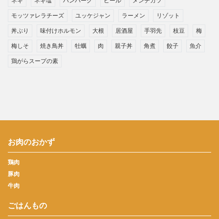
ネギ
ネギ塩
ハンバーグ
ビール
メンチカツ
モッツァレラチーズ
ユッケジャン
ラーメン
リゾット
丼ぶり
味付けホルモン
大根
居酒屋
手羽先
枝豆
梅
梅しそ
焼き鳥丼
牡蠣
肉
親子丼
角煮
餃子
魚介
鶏がらスープの素
お肉のおかず
鶏肉
豚肉
牛肉
ごはんもの