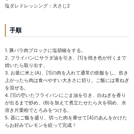
塩ダレドレッシング：大さじ2
手順
1. 豚バラ肉ブロックに塩胡椒をする。
2. フライパンにサラダ油を引き、[1]を焼き色が付くまで
焼いたら取り出す。
3. お釜に米と(A)、[1]の肉を入れて通常の炊飯をし、炊き
上がったら肉は食べやすい大きさに切り。ご飯には青ねぎ
を混ぜる。
4. [1]の空いたフライパンにごま油を引き、白ねぎを香り
が出るまで炒め、(B)を加えて煮立たせたら火を弱め、水
溶き片栗粉でとろみをつける。
5. 器にご飯を盛り、切った肉を乗せて[4]のあんをかけた
らお好みでレモンを絞って完成！