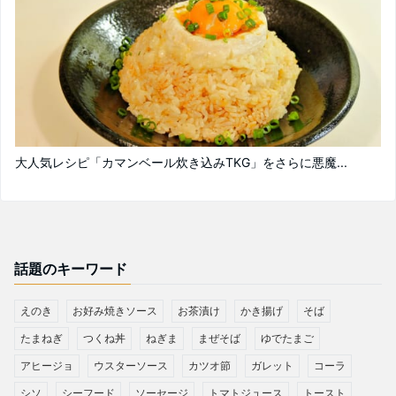
大人気レシピ「カマンベール炊き込みTKG」をさらに悪魔...
話題のキーワード
えのき
お好み焼きソース
お茶漬け
かき揚げ
そば
たまねぎ
つくね丼
ねぎま
まぜそば
ゆでたまご
アヒージョ
ウスターソース
カツオ節
ガレット
コーラ
シソ
シーフード
ソーセージ
トマトジュース
トースト