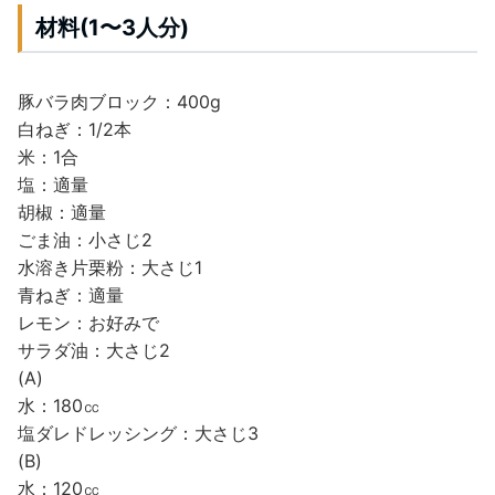
材料(1〜3人分)
豚バラ肉ブロック：400g
白ねぎ：1/2本
米：1合
塩：適量
胡椒：適量
ごま油：小さじ2
水溶き片栗粉：大さじ1
青ねぎ：適量
レモン：お好みで
サラダ油：大さじ2
(A)
水：180㏄
塩ダレドレッシング：大さじ3
(B)
水：120㏄