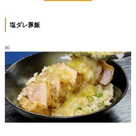
塩ダレ豚飯
￼