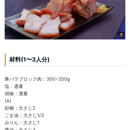
材料(1〜3人分)
豚バラブロック肉：300~350g
塩：適量
胡椒：適量
(A)
砂糖：大さじ2
ごま油：大さじ1/3
みりん：大さじ1
醤油：大さじ3