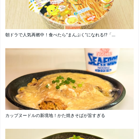
朝ドラで人気再燃中！食べたら“まんぷく”になれる!?「...
カップヌードルの新境地！かた焼きそばが旨すぎる