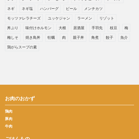
ネギ
ネギ塩
ハンバーグ
ビール
メンチカツ
モッツァレラチーズ
ユッケジャン
ラーメン
リゾット
丼ぶり
味付けホルモン
大根
居酒屋
手羽先
枝豆
梅
梅しそ
焼き鳥丼
牡蠣
肉
親子丼
角煮
餃子
魚介
鶏がらスープの素
お肉のおかず
鶏肉
豚肉
牛肉
ごはんもの