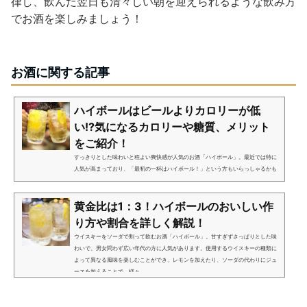
律し、飲んだ翌日も清々しい朝を迎えられるような飲み方
でお酒を楽しみましょう！
お酒に関する記事
ハイボールはビールよりカロリーが低
い!?気になるカロリーや糖質、メリット
をご紹介！
すっきりとした味わいと程よい爽快感が人気のお酒「ハイボール」。最近では特に
人気が高まっており、「最初の一杯はハイボール！」という方もいらっしゃるかも
しれません。性別・世代を問わず人気のあるハイボールですが、実はダイエットに
向いている、という話を聞...
黄金比は1：3！ハイボールのおいしい作
り方や割合を詳しく解説！
ウイスキーをソーダで割って飲むお酒「ハイボール」。甘すぎずさっぱりとした味
わいで、男女問わず広い年代の方に人気があります。使用するウイスキーの種類に
よって異なる風味を楽しむことができ、レモンを加えたり、ソーダの代わりにジュ
ースを加えることで、様々...