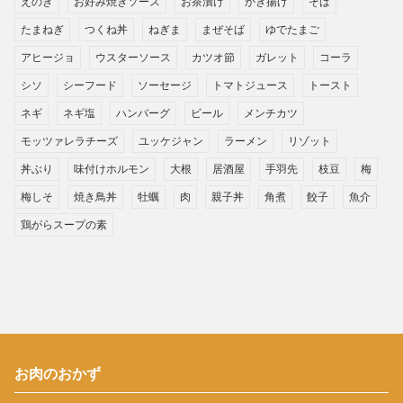
えのき
お好み焼きソース
お茶漬け
かき揚げ
そば
たまねぎ
つくね丼
ねぎま
まぜそば
ゆでたまご
アヒージョ
ウスターソース
カツオ節
ガレット
コーラ
シソ
シーフード
ソーセージ
トマトジュース
トースト
ネギ
ネギ塩
ハンバーグ
ビール
メンチカツ
モッツァレラチーズ
ユッケジャン
ラーメン
リゾット
丼ぶり
味付けホルモン
大根
居酒屋
手羽先
枝豆
梅
梅しそ
焼き鳥丼
牡蠣
肉
親子丼
角煮
餃子
魚介
鶏がらスープの素
お肉のおかず