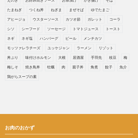
えのき
お好み焼きソース
お茶漬け
かき揚げ
そば
たまねぎ
つくね丼
ねぎま
まぜそば
ゆでたまご
アヒージョ
ウスターソース
カツオ節
ガレット
コーラ
シソ
シーフード
ソーセージ
トマトジュース
トースト
ネギ
ネギ塩
ハンバーグ
ビール
メンチカツ
モッツァレラチーズ
ユッケジャン
ラーメン
リゾット
丼ぶり
味付けホルモン
大根
居酒屋
手羽先
枝豆
梅
梅しそ
焼き鳥丼
牡蠣
肉
親子丼
角煮
餃子
魚介
鶏がらスープの素
お肉のおかず