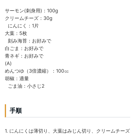
サーモン(刺身用)：100g
クリームチーズ：30g
にんにく：1片
大葉：5枚
刻み海苔：お好みで
白ごま：お好みで
青ネギ：お好みで
(A)
めんつゆ（3倍濃縮）：100㏄
胡椒：適量
ごま油：小さじ2
手順
1. にんにくは薄切り、大葉はみじん切り、クリームチーズ