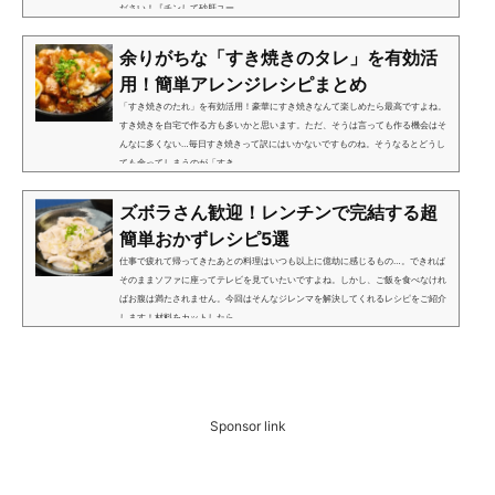
ださい！『チンして砂肝ユー...
余りがちな「すき焼きのタレ」を有効活
用！簡単アレンジレシピまとめ
「すき焼きのたれ」を有効活用！豪華にすき焼きなんて楽しめたら最高ですよね。
すき焼きを自宅で作る方も多いかと思います。ただ、そうは言っても作る機会はそ
んなに多くない…毎日すき焼きって訳にはいかないですものね。そうなるとどうし
ても余ってしまうのが「すき...
ズボラさん歓迎！レンチンで完結する超
簡単おかずレシピ5選
仕事で疲れて帰ってきたあとの料理はいつも以上に億劫に感じるもの…。できれば
そのままソファに座ってテレビを見ていたいですよね。しかし、ご飯を食べなけれ
ばお腹は満たされません。今回はそんなジレンマを解決してくれるレシピをご紹介
します！材料をカットしたら...
Sponsor link