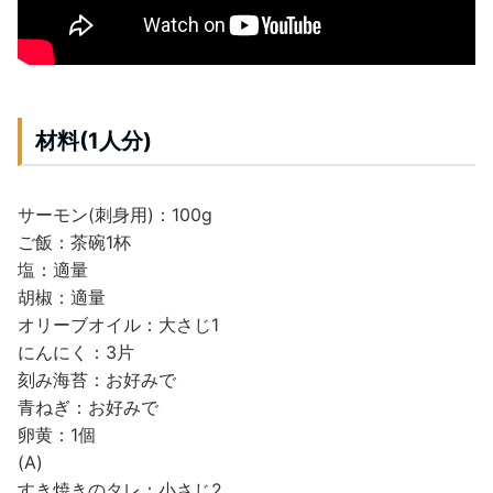
材料(1人分)
サーモン(刺身用)：100g
ご飯：茶碗1杯
塩：適量
胡椒：適量
オリーブオイル：大さじ1
にんにく：3片
刻み海苔：お好みで
青ねぎ：お好みで
卵黄：1個
(A)
すき焼きのタレ：小さじ2