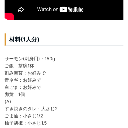
材料(1人分)
サーモン(刺身用)：150g
ご飯：茶碗1杯
刻み海苔：お好みで
青ネギ：お好みで
白ごま：お好みで
卵黄：1個
(A)
すき焼きのタレ：大さじ2
ごま油：小さじ1/2
柚子胡椒：小さじ1.5