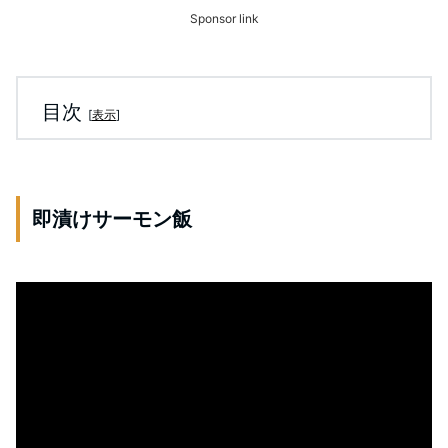
Sponsor link
目次
[
表示
]
即漬けサーモン飯