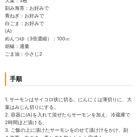
大葉：5枚
刻み海苔：お好みで
青ねぎ：お好みで
白ごま：お好みで
(A)
めんつゆ（3倍濃縮）：100㏄
胡椒：適量
ごま油：小さじ2
手順
1. サーモンはサイコロ状に切る。にんにくは薄切りに、大
葉はみじん切りにする。
2. 容器に(A)を入れて混ぜたらサーモンを加え、冷蔵庫で
2時間ほど漬ける。
3. ご飯の上に漬けたサーモンをのせて漬け汁をかけ、刻