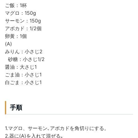
ご飯：1杯
マグロ：150g
サーモン：150g
アボカド：1/2個
卵黄：1個
(A)
みりん：小さじ2
砂糖：小さじ1/2
醤油：大さじ1
ごま油：小さじ1
白ごま：小さじ1
手順
1.マグロ、サーモン､アボカドを角切りにする。
2.器に(A)を入れて混ぜる｡