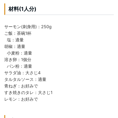
材料(1人分)
サーモン(刺身用)：250g
ご飯：茶碗1杯
塩：適量
胡椒：適量
小麦粉：適量
溶き卵：1個分
パン粉：適量
サラダ油：大さじ4
タルタルソース：適量
青ねぎ：お好みで
すき焼きのタレ：大さじ1
レモン：お好みで