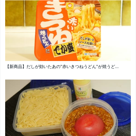
【新商品】だしが効いたあの"赤いきつねうどん"が焼うど...