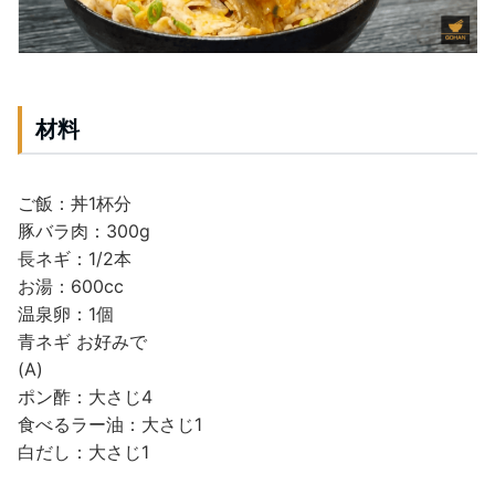
材料
ご飯：丼1杯分
豚バラ肉：300g
長ネギ：1/2本
お湯：600cc
温泉卵：1個
青ネギ お好みで
(A)
ポン酢：大さじ4
食べるラー油：大さじ1
白だし：大さじ1