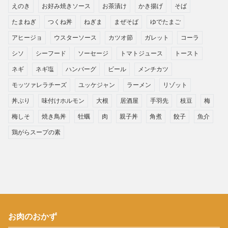
えのき
お好み焼きソース
お茶漬け
かき揚げ
そば
たまねぎ
つくね丼
ねぎま
まぜそば
ゆでたまご
アヒージョ
ウスターソース
カツオ節
ガレット
コーラ
シソ
シーフード
ソーセージ
トマトジュース
トースト
ネギ
ネギ塩
ハンバーグ
ビール
メンチカツ
モッツァレラチーズ
ユッケジャン
ラーメン
リゾット
丼ぶり
味付けホルモン
大根
居酒屋
手羽先
枝豆
梅
梅しそ
焼き鳥丼
牡蠣
肉
親子丼
角煮
餃子
魚介
鶏がらスープの素
お肉のおかず