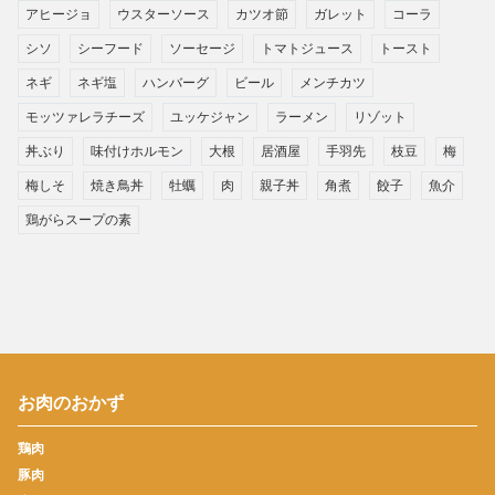
アヒージョ
ウスターソース
カツオ節
ガレット
コーラ
シソ
シーフード
ソーセージ
トマトジュース
トースト
ネギ
ネギ塩
ハンバーグ
ビール
メンチカツ
モッツァレラチーズ
ユッケジャン
ラーメン
リゾット
丼ぶり
味付けホルモン
大根
居酒屋
手羽先
枝豆
梅
梅しそ
焼き鳥丼
牡蠣
肉
親子丼
角煮
餃子
魚介
鶏がらスープの素
お肉のおかず
鶏肉
豚肉