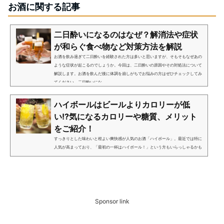
お酒に関する記事
二日酔いになるのはなぜ？解消法や症状
が和らぐ食べ物など対策方法を解説
お酒を飲み過ぎて二日酔いを経験された方は多いと思いますが、そもそもなぜあの
ような症状が起こるのでしょうか。今回は、二日酔いの原因やその対処法について
解説します。お酒を飲んだ後に体調を崩しがちでお悩みの方はぜひチェックしてみ
てください。二日酔いにな...
ハイボールはビールよりカロリーが低
い!?気になるカロリーや糖質、メリット
をご紹介！
すっきりとした味わいと程よい爽快感が人気のお酒「ハイボール」。最近では特に
人気が高まっており、「最初の一杯はハイボール！」という方もいらっしゃるかも
しれません。性別・世代を問わず人気のあるハイボールですが、実はダイエットに
向いている、という話を聞...
Sponsor link