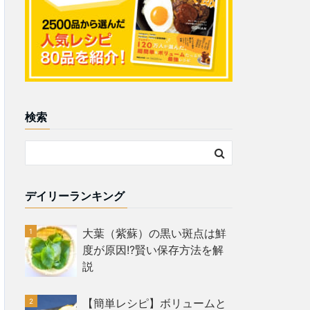
検索
デイリーランキング
大葉（紫蘇）の黒い斑点は鮮
度が原因!?賢い保存方法を解
説
【簡単レシピ】ボリュームと