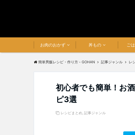
お肉のおかず
丼もの
ご
簡単男飯レシピ・作り方 - GOHAN
記事ジャンル
レ
初心者でも簡単！お
ピ3選
レシピまとめ
,
記事ジャンル