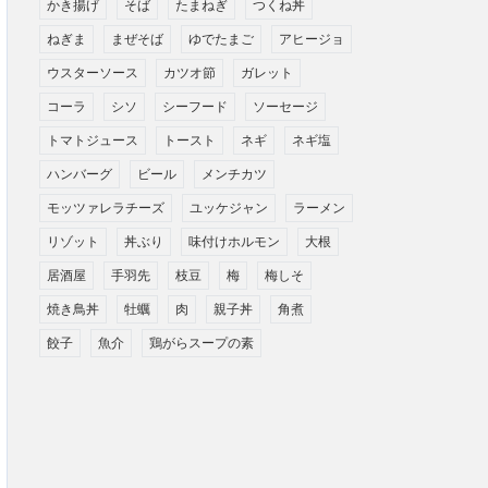
かき揚げ
そば
たまねぎ
つくね丼
ねぎま
まぜそば
ゆでたまご
アヒージョ
ウスターソース
カツオ節
ガレット
コーラ
シソ
シーフード
ソーセージ
トマトジュース
トースト
ネギ
ネギ塩
ハンバーグ
ビール
メンチカツ
モッツァレラチーズ
ユッケジャン
ラーメン
リゾット
丼ぶり
味付けホルモン
大根
居酒屋
手羽先
枝豆
梅
梅しそ
焼き鳥丼
牡蠣
肉
親子丼
角煮
餃子
魚介
鶏がらスープの素