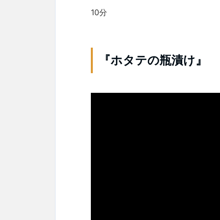
10分
『ホタテの瓶漬け』