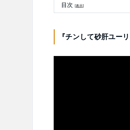
目次
[
表示
]
『チンして砂肝ユーリ