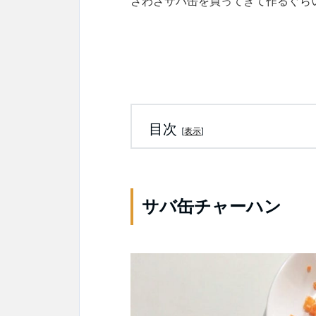
ざわざサバ缶を買ってきて作るぐら
目次
[
表示
]
サバ缶チャーハン