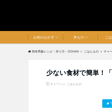
お肉のおかず
丼もの
ご
簡単男飯レシピ・作り方 - GOHAN
ごはんもの
チャ
少ない食材で簡単！
チャーハン
,
ごはんもの
T