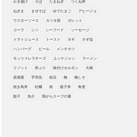
かき揚げ
そば
たまねぎ
つくね丼
ねぎま
まぜそば
ゆでたまご
アヒージョ
ウスターソース
カツオ節
ガレット
コーラ
シソ
シーフード
ソーセージ
トマトジュース
トースト
ネギ
ネギ塩
ハンバーグ
ビール
メンチカツ
モッツァレラチーズ
ユッケジャン
ラーメン
リゾット
丼ぶり
味付けホルモン
大根
居酒屋
手羽先
枝豆
梅
梅しそ
焼き鳥丼
牡蠣
肉
親子丼
角煮
餃子
魚介
鶏がらスープの素