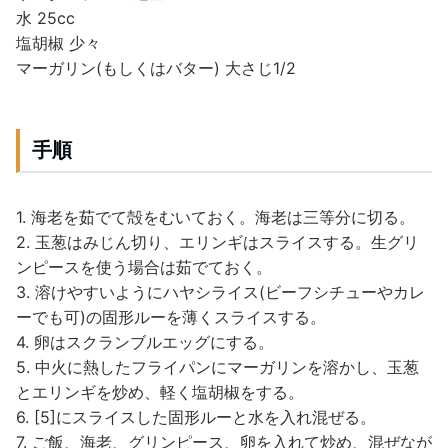
水 25cc
塩胡椒 少々
マーガリン(もしくはバター) 大さじ1/2
手順
1. 海老を茹でて殻をむいておく。海老は三等分に切る。
2. 玉葱はみじん切り、エリンギはスライスする。生グリ
ンピースを使う場合は茹でておく。
3. 溶けやすいようにハヤシライス(ビーフシチューやカレ
ーでも可)の固形ルーを薄くスライスする。
4. 卵はスクランブルエッグにする。
5. 中火に熱したフライパンにマーガリンを溶かし、玉葱
とエリンギを炒め、軽く塩胡椒をする。
6. [5]にスライスした固形ルーと水を入れ混ぜる。
7. ご飯、海老、グリンピース、卵を入れて炒め、混ぜなが