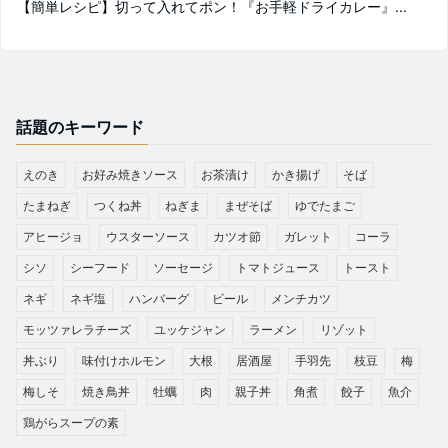
【簡単レシピ】切って入れてポン！『お手軽ドライカレー』...
話題のキーワード
えのき
お好み焼きソース
お茶漬け
かき揚げ
そば
たまねぎ
つくね丼
ねぎま
まぜそば
ゆでたまご
アヒージョ
ウスターソース
カツオ節
ガレット
コーラ
シソ
シーフード
ソーセージ
トマトジュース
トースト
ネギ
ネギ塩
ハンバーグ
ビール
メンチカツ
モッツァレラチーズ
ユッケジャン
ラーメン
リゾット
丼ぶり
味付けホルモン
大根
居酒屋
手羽先
枝豆
梅
梅しそ
焼き鳥丼
牡蠣
肉
親子丼
角煮
餃子
魚介
鶏がらスープの素