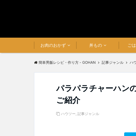
お肉のおかず
丼もの
ご
簡単男飯レシピ・作り方 - GOHAN
記事ジャンル
ハ
パラパラチャーハンの
ご紹介
ハウツー
,
記事ジャンル