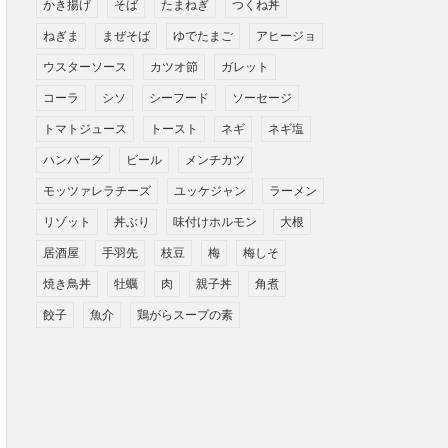
かき揚げ
そば
たまねぎ
つくね丼
ねぎま
まぜそば
ゆでたまご
アヒージョ
ウスターソース
カツオ節
ガレット
コーラ
シソ
シーフード
ソーセージ
トマトジュース
トースト
ネギ
ネギ塩
ハンバーグ
ビール
メンチカツ
モッツァレラチーズ
ユッケジャン
ラーメン
リゾット
丼ぶり
味付けホルモン
大根
居酒屋
手羽先
枝豆
梅
梅しそ
焼き鳥丼
牡蠣
肉
親子丼
角煮
餃子
魚介
鶏がらスープの素