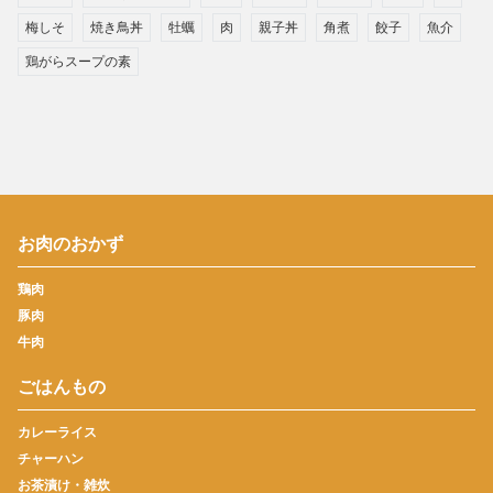
梅しそ
焼き鳥丼
牡蠣
肉
親子丼
角煮
餃子
魚介
鶏がらスープの素
お肉のおかず
鶏肉
豚肉
牛肉
ごはんもの
カレーライス
チャーハン
お茶漬け・雑炊