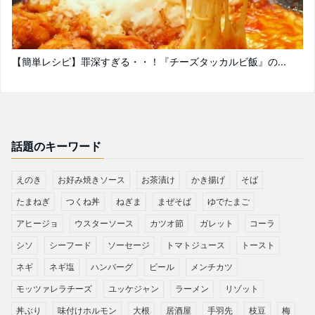
【簡単レシピ】罪深すぎる・・！『チーズタッカルビ飯』の...
話題のキーワード
えのき
お好み焼きソース
お茶漬け
かき揚げ
そば
たまねぎ
つくね丼
ねぎま
まぜそば
ゆでたまご
アヒージョ
ウスターソース
カツオ節
ガレット
コーラ
シソ
シーフード
ソーセージ
トマトジュース
トースト
ネギ
ネギ塩
ハンバーグ
ビール
メンチカツ
モッツァレラチーズ
ユッケジャン
ラーメン
リゾット
丼ぶり
味付けホルモン
大根
居酒屋
手羽先
枝豆
梅