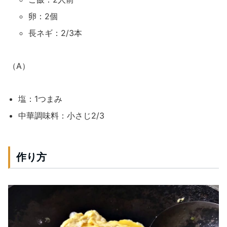
卵：2個
長ネギ：2/3本
（A）
塩：1つまみ
中華調味料：小さじ2/3
作り方