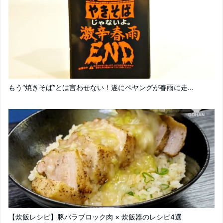
もう“焼きそば”とは言わせない！遂にペヤングが春雨に走...
【炊飯レシピ】豚バラブロック肉 × 炊飯器のレシピ4選