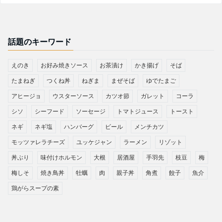
話題のキーワード
えのき
お好み焼きソース
お茶漬け
かき揚げ
そば
たまねぎ
つくね丼
ねぎま
まぜそば
ゆでたまご
アヒージョ
ウスターソース
カツオ節
ガレット
コーラ
シソ
シーフード
ソーセージ
トマトジュース
トースト
ネギ
ネギ塩
ハンバーグ
ビール
メンチカツ
モッツァレラチーズ
ユッケジャン
ラーメン
リゾット
丼ぶり
味付けホルモン
大根
居酒屋
手羽先
枝豆
梅
梅しそ
焼き鳥丼
牡蠣
肉
親子丼
角煮
餃子
魚介
鶏がらスープの素