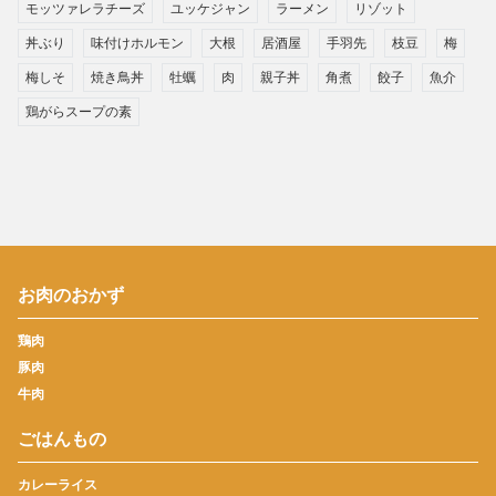
モッツァレラチーズ
ユッケジャン
ラーメン
リゾット
丼ぶり
味付けホルモン
大根
居酒屋
手羽先
枝豆
梅
梅しそ
焼き鳥丼
牡蠣
肉
親子丼
角煮
餃子
魚介
鶏がらスープの素
お肉のおかず
鶏肉
豚肉
牛肉
ごはんもの
カレーライス