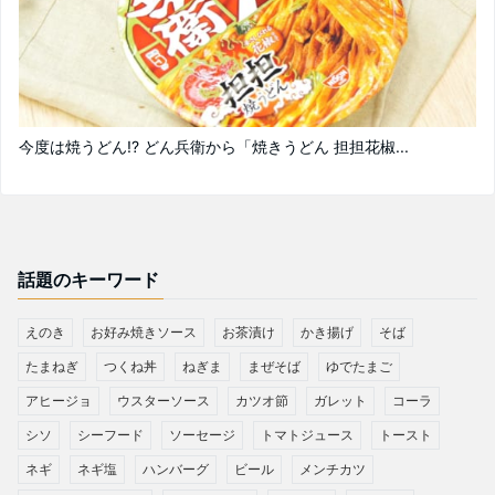
今度は焼うどん!? どん兵衛から「焼きうどん 担担花椒...
話題のキーワード
えのき
お好み焼きソース
お茶漬け
かき揚げ
そば
たまねぎ
つくね丼
ねぎま
まぜそば
ゆでたまご
アヒージョ
ウスターソース
カツオ節
ガレット
コーラ
シソ
シーフード
ソーセージ
トマトジュース
トースト
ネギ
ネギ塩
ハンバーグ
ビール
メンチカツ