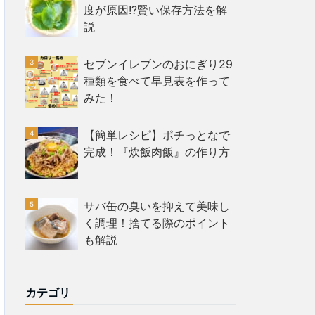
度が原因!?賢い保存方法を解
説
セブンイレブンのおにぎり29
種類を食べて早見表を作って
みた！
【簡単レシピ】ポチっとなで
完成！『炊飯肉飯』の作り方
サバ缶の臭いを抑えて美味し
く調理！捨てる際のポイント
も解説
カテゴリ