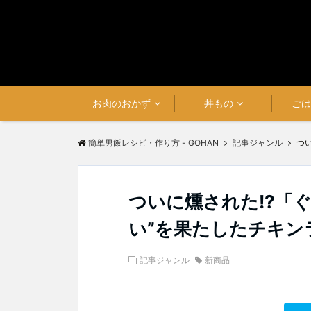
お肉のおかず
丼もの
ご
簡単男飯レシピ・作り方 - GOHAN
記事ジャンル
つ
ついに燻された!?「
い”を果たしたチキン
記事ジャンル
新商品