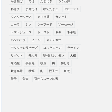
かき揚げ
そば
たまねぎ
つくね丼
ねぎま
まぜそば
ゆでたまご
アヒージョ
ウスターソース
カツオ節
ガレット
コーラ
シソ
シーフード
ソーセージ
トマトジュース
トースト
ネギ
ネギ塩
ハンバーグ
ビール
メンチカツ
モッツァレラチーズ
ユッケジャン
ラーメン
リゾット
丼ぶり
味付けホルモン
大根
居酒屋
手羽先
枝豆
梅
梅しそ
焼き鳥丼
牡蠣
肉
親子丼
角煮
餃子
魚介
鶏がらスープの素