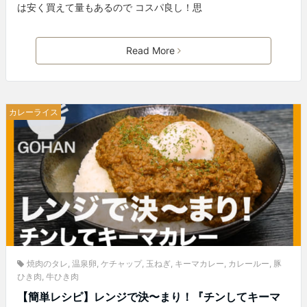
は安く買えて量もあるので コスパ良し！思
Read More
カレーライス
焼肉のタレ
,
温泉卵
,
ケチャップ
,
玉ねぎ
,
キーマカレー
,
カレールー
,
豚
ひき肉
,
牛ひき肉
【簡単レシピ】レンジで決〜まり！『チンしてキーマ