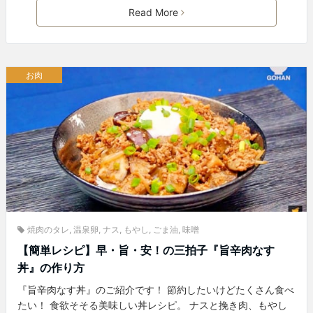
Read More
お肉
焼肉のタレ
,
温泉卵
,
ナス
,
もやし
,
ごま油
,
味噌
【簡単レシピ】早・旨・安！の三拍子『旨辛肉なす
丼』の作り方
『旨辛肉なす丼』のご紹介です！ 節約したいけどたくさん食べ
たい！ 食欲そそる美味しい丼レシピ。 ナスと挽き肉、もやし