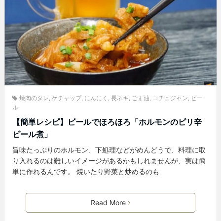
焼肉のタレ
,
ケチャップ
,
にんにく
,
長ネギ
,
ごま油
,
コチュジャン
,
ビー
ル
【簡単レシピ】ビールでほろほろ「ホルモンのピリ辛
ビール煮」
旨味たっぷりのホルモン、下処理などがめんどうで、料理に取
り入れるのは難しいイメージがあるかもしれませんが、実は簡
単に作れるんです。 焼いたり野菜と炒めるのも
Read More