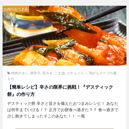
お肉のおつまみ
焼肉のタレ
,
唐辛子
,
長ネギ
,
ごま油
,
コチュジャン
,
鶏がらスープの素
,
もち
【簡単レシピ】辛さの限界に挑戦！『デスティック
餅』の作り方
デスティック餅 辛さと旨さを備えたおつまみレシピ！ あなた
は何辛までいける！？ 正月でお餅食べ過ぎた？？ 食べ過ぎで
少し飽きてしまったそこのあなた！！ 一風