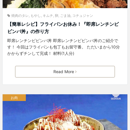
焼肉のタレ
,
もやし
,
キムチ
,
卵
,
ごま油
,
コチュジャン
【簡単レシピ】フライパンお休み！『即席レンチンビ
ビンバ丼』の作り方
即席レンチンビビンバ丼 即席レンチンビビンバ丼のご紹介で
す！ 今回はフライパンも包丁もお留守番。 ただいまから10分
かからずチンして完成！ 材料(1人分)
Read More
お肉