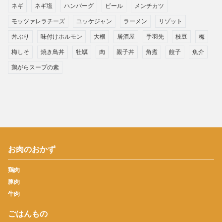
ネギ
ネギ塩
ハンバーグ
ビール
メンチカツ
モッツァレラチーズ
ユッケジャン
ラーメン
リゾット
丼ぶり
味付けホルモン
大根
居酒屋
手羽先
枝豆
梅
梅しそ
焼き鳥丼
牡蠣
肉
親子丼
角煮
餃子
魚介
鶏がらスープの素
お肉のおかず
鶏肉
豚肉
牛肉
ごはんもの