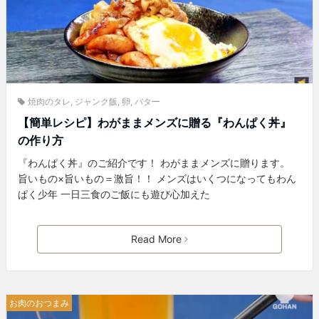
焼肉のタレ
,
ジャンク飯
,
卵
,
バター
【簡単レシピ】わがままメンズに贈る『わんぱく丼』
の作り方
『わんぱく丼』のご紹介です！ わがままメンズに贈ります。
旨いもの×旨いもの＝激旨！！ メンズはいくつになってもわん
ぱく少年 一日三食のご飯にも遊び心加えた
Read More
お肉のおつまみ