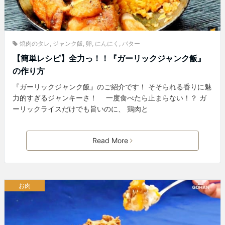
焼肉のタレ
,
ジャンク飯
,
卵
,
にんにく
,
バター
【簡単レシピ】全力っ！！『ガーリックジャンク飯』
の作り方
『ガーリックジャンク飯』のご紹介です！ そそられる香りに魅
力的すぎるジャンキーさ！ 一度食べたら止まらない！？ ガ
ーリックライスだけでも旨いのに、 鶏肉と
Read More
お肉