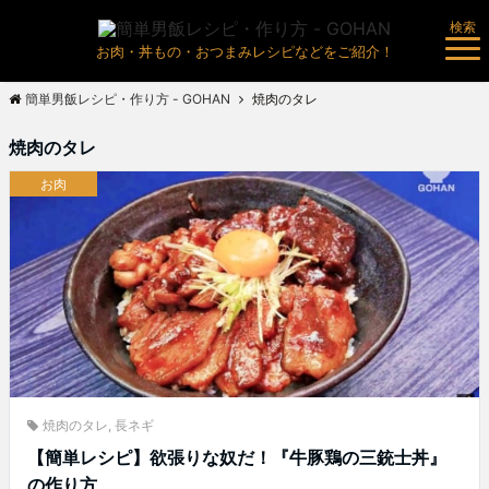
検索
お肉・丼もの・おつまみレシピなどをご紹介！
簡単男飯レシピ・作り方 - GOHAN
焼肉のタレ
焼肉のタレ
お肉
焼肉のタレ
,
長ネギ
【簡単レシピ】欲張りな奴だ！『牛豚鶏の三銃士丼』
の作り方