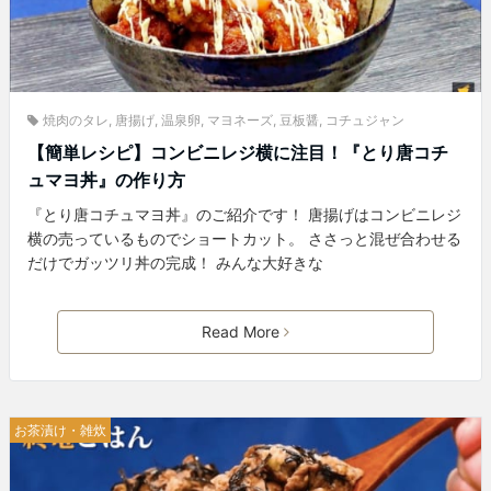
焼肉のタレ
,
唐揚げ
,
温泉卵
,
マヨネーズ
,
豆板醤
,
コチュジャン
【簡単レシピ】コンビニレジ横に注目！『とり唐コチ
ュマヨ丼』の作り方
『とり唐コチュマヨ丼』のご紹介です！ 唐揚げはコンビニレジ
横の売っているものでショートカット。 ささっと混ぜ合わせる
だけでガッツリ丼の完成！ みんな大好きな
Read More
お茶漬け・雑炊