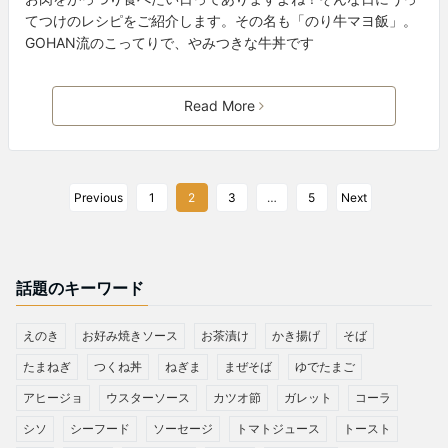
てつけのレシピをご紹介します。その名も「のり牛マヨ飯」。
GOHAN流のこってりで、やみつきな牛丼です
Read More
Previous
1
2
3
…
5
Next
話題のキーワード
えのき
お好み焼きソース
お茶漬け
かき揚げ
そば
たまねぎ
つくね丼
ねぎま
まぜそば
ゆでたまご
アヒージョ
ウスターソース
カツオ節
ガレット
コーラ
シソ
シーフード
ソーセージ
トマトジュース
トースト