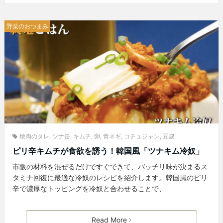
野菜のおつまみ
焼肉のタレ
,
ツナ缶
,
キムチ
,
卵
,
青ネギ
,
コチュジャン
,
豆腐
ピリ辛キムチが食欲を誘う！韓国風「ツナキム冷奴」
市販の材料を混ぜるだけですぐできて、バッチリ味が決まるス
タミナ回復に最適な冷奴のレシピを紹介します。韓国風のピリ
辛で濃厚なトッピングを冷奴と合わせることで、
Read More