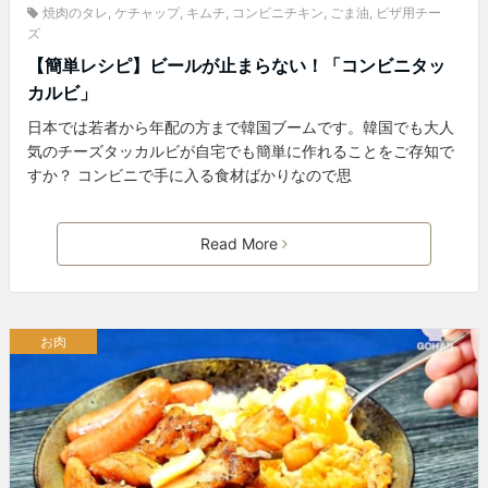
焼肉のタレ
,
ケチャップ
,
キムチ
,
コンビニチキン
,
ごま油
,
ピザ用チー
ズ
【簡単レシピ】ビールが止まらない！「コンビニタッ
カルビ」
日本では若者から年配の方まで韓国ブームです。韓国でも大人
気のチーズタッカルビが自宅でも簡単に作れることをご存知で
すか？ コンビニで手に入る食材ばかりなので思
Read More
お肉