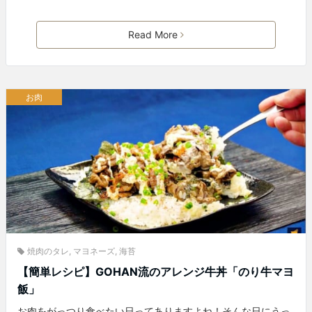
Read More
お肉
焼肉のタレ
,
マヨネーズ
,
海苔
【簡単レシピ】GOHAN流のアレンジ牛丼「のり牛マヨ
飯」
お肉をがっつり食べたい日ってありますよね！そんな日にうっ