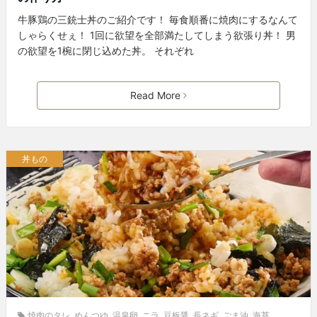
牛豚鶏の三銃士丼のご紹介です！ 毎食順番に焼肉にするなんて
しゃらくせぇ！ 1回に欲望を全部満たしてしまう欲張り丼！ 男
の欲望を1椀に閉じ込めた丼。 それぞれ
Read More
丼もの
焼肉のタレ
,
めんつゆ
,
温泉卵
,
ニラ
,
豆板醤
,
長ネギ
,
ごま油
,
海苔