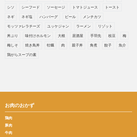
シソ
シーフード
ソーセージ
トマトジュース
トースト
ネギ
ネギ塩
ハンバーグ
ビール
メンチカツ
モッツァレラチーズ
ユッケジャン
ラーメン
リゾット
丼ぶり
味付けホルモン
大根
居酒屋
手羽先
枝豆
梅
梅しそ
焼き鳥丼
牡蠣
肉
親子丼
角煮
餃子
魚介
鶏がらスープの素
お肉のおかず
鶏肉
豚肉
牛肉