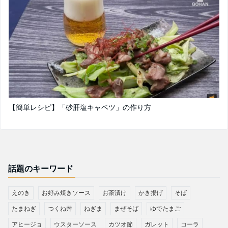
【簡単レシピ】「砂肝塩キャベツ」の作り方
話題のキーワード
えのき
お好み焼きソース
お茶漬け
かき揚げ
そば
たまねぎ
つくね丼
ねぎま
まぜそば
ゆでたまご
アヒージョ
ウスターソース
カツオ節
ガレット
コーラ