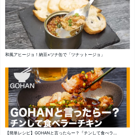
和風アヒージョ！納豆×ツナ缶で「ツナットージョ」
【簡単レシピ】GOHANと言ったらー？『チンして食べラ...