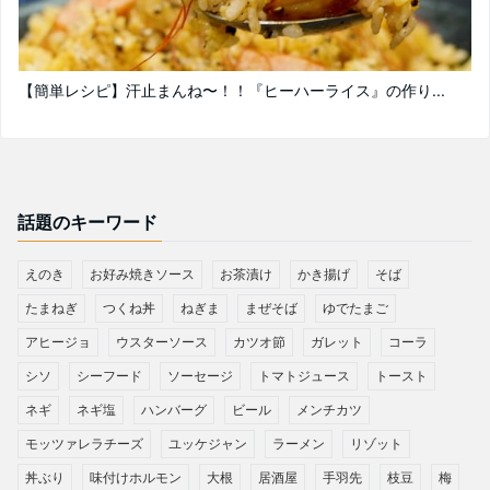
【簡単レシピ】汗止まんね〜！！『ヒーハーライス』の作り...
話題のキーワード
えのき
お好み焼きソース
お茶漬け
かき揚げ
そば
たまねぎ
つくね丼
ねぎま
まぜそば
ゆでたまご
アヒージョ
ウスターソース
カツオ節
ガレット
コーラ
シソ
シーフード
ソーセージ
トマトジュース
トースト
ネギ
ネギ塩
ハンバーグ
ビール
メンチカツ
モッツァレラチーズ
ユッケジャン
ラーメン
リゾット
丼ぶり
味付けホルモン
大根
居酒屋
手羽先
枝豆
梅