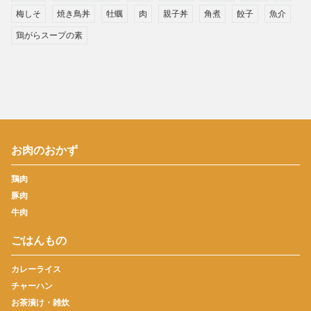
梅しそ
焼き鳥丼
牡蠣
肉
親子丼
角煮
餃子
魚介
鶏がらスープの素
お肉のおかず
鶏肉
豚肉
牛肉
ごはんもの
カレーライス
チャーハン
お茶漬け・雑炊