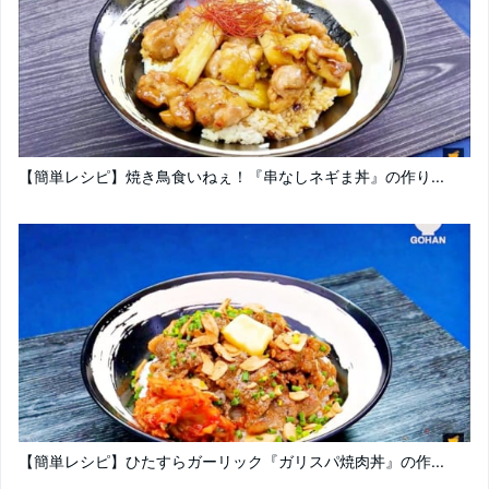
【簡単レシピ】焼き鳥食いねぇ！『串なしネギま丼』の作り...
【簡単レシピ】ひたすらガーリック『ガリスパ焼肉丼』の作...