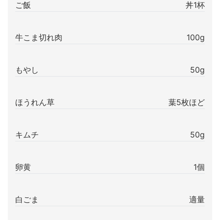
ご飯
丼1杯
牛こま切れ肉
100g
もやし
50g
ほうれん草
葉5枚ほど
キムチ
50g
卵黄
1個
白ごま
適量