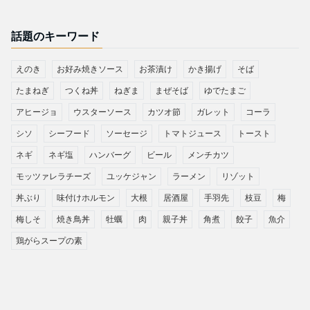
話題のキーワード
えのき
お好み焼きソース
お茶漬け
かき揚げ
そば
たまねぎ
つくね丼
ねぎま
まぜそば
ゆでたまご
アヒージョ
ウスターソース
カツオ節
ガレット
コーラ
シソ
シーフード
ソーセージ
トマトジュース
トースト
ネギ
ネギ塩
ハンバーグ
ビール
メンチカツ
モッツァレラチーズ
ユッケジャン
ラーメン
リゾット
丼ぶり
味付けホルモン
大根
居酒屋
手羽先
枝豆
梅
梅しそ
焼き鳥丼
牡蠣
肉
親子丼
角煮
餃子
魚介
鶏がらスープの素