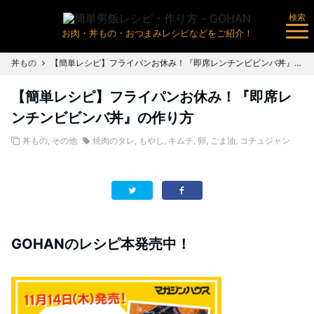
検索
お肉・丼もの・おつまみレシピなどをご紹介！
丼もの
【簡単レシピ】フライパンお休み！『即席レンチンビビンバ丼』の作り方
【簡単レシピ】フライパンお休み！『即席レ
ンチンビビンバ丼』の作り方
丼もの
,
その他
焼肉のタレ
,
もやし
,
キムチ
,
卵
,
ごま油
,
コチュジャン
GOHANのレシピ本発売中！