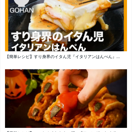
【簡単レシピ】すり身界のイタん児『イタリアンはんぺん』...