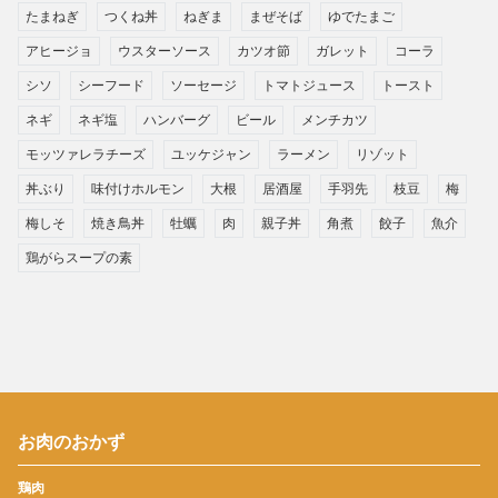
たまねぎ
つくね丼
ねぎま
まぜそば
ゆでたまご
アヒージョ
ウスターソース
カツオ節
ガレット
コーラ
シソ
シーフード
ソーセージ
トマトジュース
トースト
ネギ
ネギ塩
ハンバーグ
ビール
メンチカツ
モッツァレラチーズ
ユッケジャン
ラーメン
リゾット
丼ぶり
味付けホルモン
大根
居酒屋
手羽先
枝豆
梅
梅しそ
焼き鳥丼
牡蠣
肉
親子丼
角煮
餃子
魚介
鶏がらスープの素
お肉のおかず
鶏肉