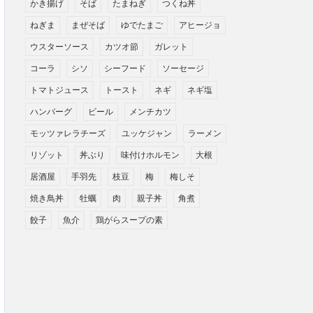
かき揚げ
そば
たまねぎ
つくね丼
ねぎま
まぜそば
ゆでたまご
アヒージョ
ウスターソース
カツオ節
ガレット
コーラ
シソ
シーフード
ソーセージ
トマトジュース
トースト
ネギ
ネギ塩
ハンバーグ
ビール
メンチカツ
モッツァレラチーズ
ユッケジャン
ラーメン
リゾット
丼ぶり
味付けホルモン
大根
居酒屋
手羽先
枝豆
梅
梅しそ
焼き鳥丼
牡蠣
肉
親子丼
角煮
餃子
魚介
鶏がらスープの素