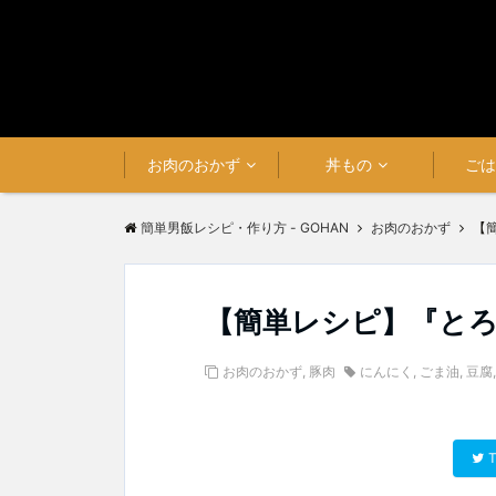
お肉のおかず
丼もの
ご
簡単男飯レシピ・作り方 - GOHAN
お肉のおかず
【
【簡単レシピ】『と
お肉のおかず
,
豚肉
にんにく
,
ごま油
,
豆腐
T