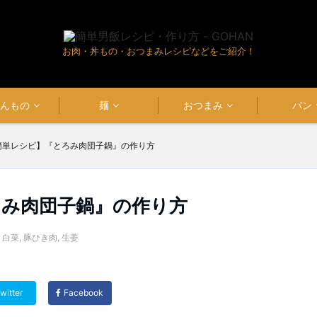
お肉・丼もの・おつまみレシピなどをご紹介！
はんもの
麺
おつまみ
パン
簡単レシピ】『とろみ肉団子鍋』の作り方
ろみ肉団子鍋』の作り方
,
白菜
,
豚ひき肉
,
生姜
witter
Facebook