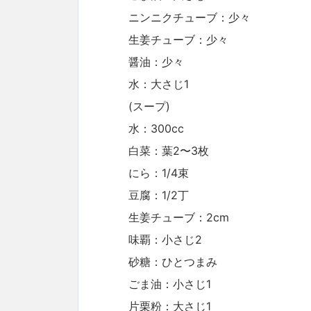
ニンニクチューブ：少々
生姜チューブ：少々
醤油：少々
水：大さじ1
(スープ)
水：300cc
白菜：葉2〜3枚
にら：1/4束
豆腐：1/2丁
生姜チューブ：2cm
味覇：小さじ2
砂糖：ひとつまみ
ごま油：小さじ1
片栗粉：大さじ1