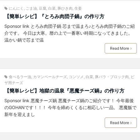
にんにく
,
ごま油
,
豆腐
,
白菜
,
豚ひき肉
,
生姜
【簡単レシピ】『とろみ肉団子鍋』の作り方
Sponsor link とろみ肉団子鍋 芯まで温まろ♪とろみ肉団子鍋のご紹
介です。 今日は大寒。暦の上で一番寒い時期になってきました。
温かい鍋で芯まで温
Read More
食べるラー油
,
カマンベールチーズ
,
コンソメ
,
白菜
,
豚バラ・ブロック肉
,
ピ
ザ用チーズ
【簡単レシピ】地獄の温泉『悪魔チーズ鍋』の作り方
Sponsor link 悪魔チーズ鍋 悪魔チーズ鍋のご紹介です！ 今年最後
のGOHANです！！！ 今年を締めくくるに相応しい一品。 悪魔飯で
新年を迎えまし
Read More