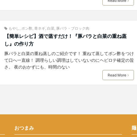
Read More
もやし
,
ポン酢
,
青ネギ
,
白菜
,
豚バラ・ブロック肉
【簡単レシピ】酒で蒸すだけ！『豚バラと白菜の重ね蒸
し』の作り方
豚バラと白菜の重ね蒸しのご紹介です！ 重ねて蒸してポン酢をつけ
て口へ一直線！ 調理らしい調理はしていないのにヘビロテ確定の旨
さ。 夜のおかずにも、時間のない
Read More
おつまみ
麺