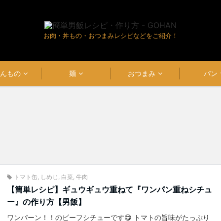
お肉・丼もの・おつまみレシピなどをご紹介！
はんもの
麺
おつまみ
パン
トマト缶
,
しめじ
,
白菜
,
牛肉
【簡単レシピ】ギュウギュウ重ねて『ワンパン重ねシチュ
ー』の作り方【男飯】
ワンパーン！！のビーフシチューです😋 トマトの旨味がたっぷり