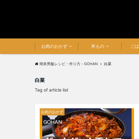
お肉のおかず
丼もの
ご
簡単男飯レシピ・作り方 - GOHAN
白菜
白菜
Tag of article list
お肉のおかず