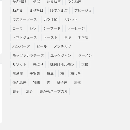
かき揚げ
そば
たまねぎ
つくね丼
ねぎま
まぜそば
ゆでたまご
アヒージョ
ウスターソース
カツオ節
ガレット
コーラ
シソ
シーフード
ソーセージ
トマトジュース
トースト
ネギ
ネギ塩
ハンバーグ
ビール
メンチカツ
モッツァレラチーズ
ユッケジャン
ラーメン
リゾット
丼ぶり
味付けホルモン
大根
居酒屋
手羽先
枝豆
梅
梅しそ
焼き鳥丼
牡蠣
肉
親子丼
角煮
餃子
魚介
鶏がらスープの素