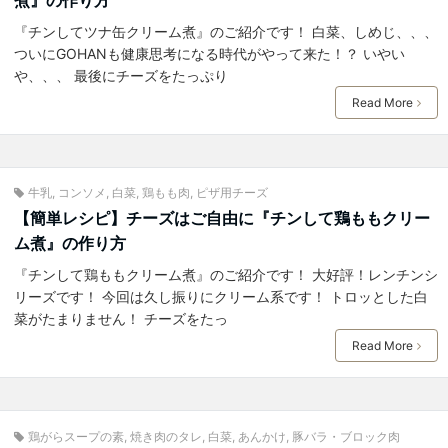
『チンしてツナ缶クリーム煮』のご紹介です！ 白菜、しめじ、、、
ついにGOHANも健康思考になる時代がやって来た！？ いやい
や、、、 最後にチーズをたっぷり
Read More
牛乳
,
コンソメ
,
白菜
,
鶏もも肉
,
ピザ用チーズ
【簡単レシピ】チーズはご自由に『チンして鶏ももクリー
ム煮』の作り方
『チンして鶏ももクリーム煮』のご紹介です！ 大好評！レンチンシ
リーズです！ 今回は久し振りにクリーム系です！ トロッとした白
菜がたまりません！ チーズをたっ
Read More
鶏がらスープの素
,
焼き肉のタレ
,
白菜
,
あんかけ
,
豚バラ・ブロック肉