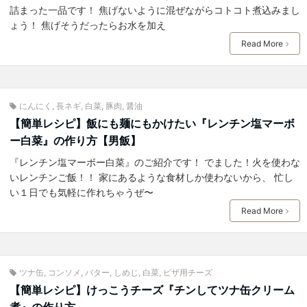
詰まった一品です！ 焦げないように混ぜながらコトコト煮込みまし
ょう！ 焦げそうだったらお水を加え
Read More
にんにく
,
長ネギ
,
白菜
,
豚肉
,
醤油
【簡単レシピ】飯にも麺にもかけたい『レンチン塩マーボ
ー白菜』の作り方【男飯】
『レンチン塩マーボー白菜』のご紹介です！ でました！火を使わな
いレンチンご飯！！ 家にあるような食材しか使わないから、 忙し
い１日でも気軽に作れちゃうぜ〜
Read More
ツナ缶
,
コンソメ
,
バター
,
しめじ
,
白菜
,
ピザ用チーズ
【簡単レシピ】けっこうチーズ『チンしてツナ缶クリーム
煮』の作り方