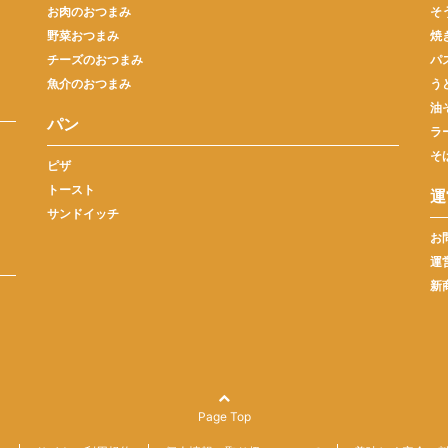
お肉のおつまみ
そ
野菜おつまみ
焼
チーズのおつまみ
パ
魚介のおつまみ
う
油
パン
ラ
そ
ピザ
トースト
運
サンドイッチ
お
運
新
Page Top