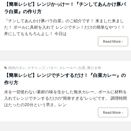
【簡単レシピ】レンジかっけー！『チンしてあんかけ豚バ
ラ白菜』の作り方
『チンしてあんかけ豚バラ白菜』のご紹介です！ 来ました来まし
た！ ボールに具材を入れて レンジでチン！だけの簡単なやつ！！
丼にしてももちろんよし！ 今日は
Read More
焼肉のタレ
,
ケチャップ
,
バター
,
カレールー
,
白菜
,
豚ひき肉
【簡単レシピ】レンジでチンするだけ！『白菜カレー』の
作り方
水を一切使わない素材の味を生かした無水カレー。ボールに材料を
入れてレンジでチンするだけの“簡単すぎる”レシピです。 調理時間
はたったの20分という早さ。レン
Read More