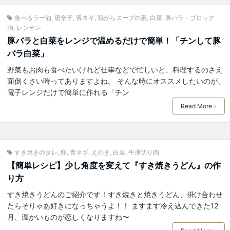
食べるラー油
,
唐辛子
,
青ネギ
,
鶏がらスープの素
,
白菜
,
豚バラ・ブロック
肉
,
レンチン
豚バラと白菜をレンジで温めるだけで簡単！「チンして豚
バラ白菜」
野菜もお肉も食べたいけれど仕事などで忙しいと、料理するのさえ
面倒くさい時ってありますよね。 そんな時にオススメしたいのが、
電子レンジだけで簡単に作れる「チン
Read More
すき焼きのタレ
,
卵
,
青ネギ
,
えのき
,
白菜
,
牛薄切り肉
【簡単レシピ】少し角度を変えて『すき焼きうどん』の作
り方
すき焼きうどんのご紹介です！すき焼きと焼きうどん、掛け合わせ
たらそりゃあ好きになっちゃうよ！！ ますます冷え込んできた12
月、温かいものが恋しくなりますね〜