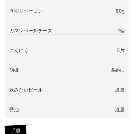
厚切りベーコン
80g
カマンベールチーズ
1個
にんにく
5片
胡椒
多めに
飲みたいビール
適量
醤油
適量
手順