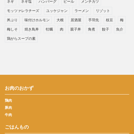
ネギ
ネギ塩
ハンバーグ
ビール
メンチカツ
モッツァレラチーズ
ユッケジャン
ラーメン
リゾット
丼ぶり
味付けホルモン
大根
居酒屋
手羽先
枝豆
梅
梅しそ
焼き鳥丼
牡蠣
肉
親子丼
角煮
餃子
魚介
鶏がらスープの素
お肉のおかず
鶏肉
豚肉
牛肉
ごはんもの