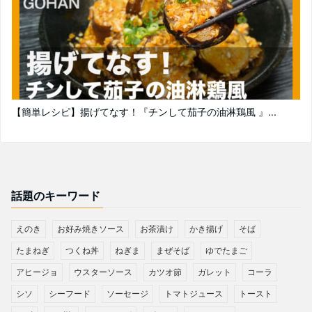
【簡単レシピ】揚げてなす！『チンして茄子の油淋鶏風 』...
話題のキーワード
えのき
お好み焼きソース
お茶漬け
かき揚げ
そば
たまねぎ
つくね丼
ねぎま
まぜそば
ゆでたまご
アヒージョ
ウスターソース
カツオ節
ガレット
コーラ
シソ
シーフード
ソーセージ
トマトジュース
トースト