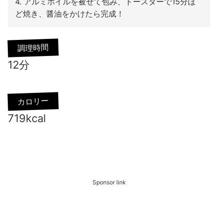
4. アルミホイルを被せて包み、トースターで15分ほ
ど焼き、醤油をかけたら完成！
調理時間
12分
カロリー
719kcal
Sponsor link