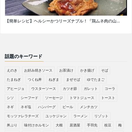
【簡単レシピ】ヘルシーかつリーズナブル！『鶏ムネ肉の山...
話題のキーワード
えのき
お好み焼きソース
お茶漬け
かき揚げ
そば
たまねぎ
つくね丼
ねぎま
まぜそば
ゆでたまご
アヒージョ
ウスターソース
カツオ節
ガレット
コーラ
シソ
シーフード
ソーセージ
トマトジュース
トースト
ネギ
ネギ塩
ハンバーグ
ビール
メンチカツ
モッツァレラチーズ
ユッケジャン
ラーメン
リゾット
丼ぶり
味付けホルモン
大根
居酒屋
手羽先
枝豆
梅