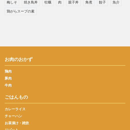
梅しそ
焼き鳥丼
牡蠣
肉
親子丼
角煮
餃子
魚介
鶏がらスープの素
お肉のおかず
鶏肉
豚肉
牛肉
ごはんもの
カレーライス
チャーハン
お茶漬け・雑炊
リゾット