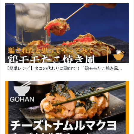
【簡単レシピ】タコの代わりに鶏肉で！「鶏モモたこ焼き風...