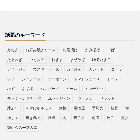
話題のキーワード
えのき
お好み焼きソース
お茶漬け
かき揚げ
そば
たまねぎ
つくね丼
ねぎま
まぜそば
ゆでたまご
アヒージョ
ウスターソース
カツオ節
ガレット
コーラ
シソ
シーフード
ソーセージ
トマトジュース
トースト
ネギ
ネギ塩
ハンバーグ
ビール
メンチカツ
モッツァレラチーズ
ユッケジャン
ラーメン
リゾット
丼ぶり
味付けホルモン
大根
居酒屋
手羽先
枝豆
梅
梅しそ
焼き鳥丼
牡蠣
肉
親子丼
角煮
餃子
魚介
鶏がらスープの素