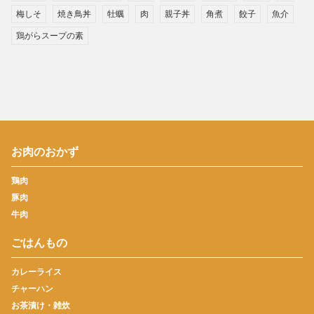
梅しそ
焼き鳥丼
牡蠣
肉
親子丼
角煮
餃子
魚介
鶏がらスープの素
お肉のおかず
鶏肉
豚肉
牛肉
ごはんもの
カレーライス
チャーハン
お茶漬け・雑炊