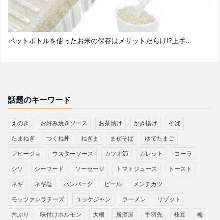
ペットボトルを使ったお米の保存はメリットだらけ!?上手...
話題のキーワード
えのき
お好み焼きソース
お茶漬け
かき揚げ
そば
たまねぎ
つくね丼
ねぎま
まぜそば
ゆでたまご
アヒージョ
ウスターソース
カツオ節
ガレット
コーラ
シソ
シーフード
ソーセージ
トマトジュース
トースト
ネギ
ネギ塩
ハンバーグ
ビール
メンチカツ
モッツァレラチーズ
ユッケジャン
ラーメン
リゾット
丼ぶり
味付けホルモン
大根
居酒屋
手羽先
枝豆
梅