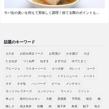
サバ缶の臭いを抑えて美味しく調理！捨てる際のポイントも...
話題のキーワード
えのき
お好み焼きソース
お茶漬け
かき揚げ
そば
たまねぎ
つくね丼
ねぎま
まぜそば
ゆでたまご
アヒージョ
ウスターソース
カツオ節
ガレット
コーラ
シソ
シーフード
ソーセージ
トマトジュース
トースト
ネギ
ネギ塩
ハンバーグ
ビール
メンチカツ
モッツァレラチーズ
ユッケジャン
ラーメン
リゾット
丼ぶり
味付けホルモン
大根
居酒屋
手羽先
枝豆
梅
梅しそ
焼き鳥丼
牡蠣
肉
親子丼
角煮
餃子
魚介