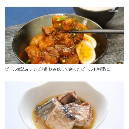
ビール煮込みレシピ7選 飲み残しで余ったビールも料理に...