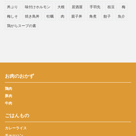
丼ぶり
味付けホルモン
大根
居酒屋
手羽先
枝豆
梅
梅しそ
焼き鳥丼
牡蠣
肉
親子丼
角煮
餃子
魚介
鶏がらスープの素
お肉のおかず
鶏肉
豚肉
牛肉
ごはんもの
カレーライス
チャーハン