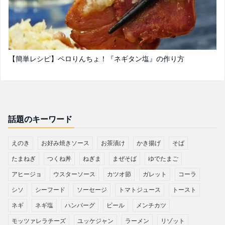
【簡単レシピ】ペロりんちょ！『ネギタン塩』の作り方
話題のキーワード
えのき
お好み焼きソース
お茶漬け
かき揚げ
そば
たまねぎ
つくね丼
ねぎま
まぜそば
ゆでたまご
アヒージョ
ウスターソース
カツオ節
ガレット
コーラ
シソ
シーフード
ソーセージ
トマトジュース
トースト
ネギ
ネギ塩
ハンバーグ
ビール
メンチカツ
モッツァレラチーズ
ユッケジャン
ラーメン
リゾット