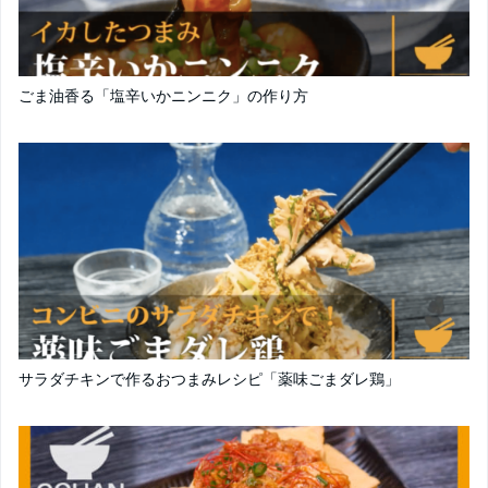
ごま油香る「塩辛いかニンニク」の作り方
サラダチキンで作るおつまみレシピ「薬味ごまダレ鶏」