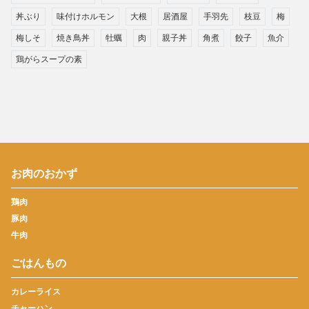
丼ぶり
味付けホルモン
大根
居酒屋
手羽先
枝豆
梅
梅しそ
焼き鳥丼
牡蠣
肉
親子丼
角煮
餃子
魚介
鶏がらスープの素
お肉のおかず
鶏肉
豚肉
牛肉
ごはんもの
カレーライス
チャーハン