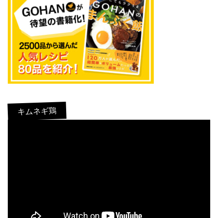
キムネギ鶏