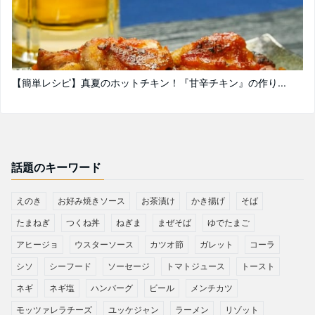
【簡単レシピ】真夏のホットチキン！『甘辛チキン』の作り...
話題のキーワード
えのき
お好み焼きソース
お茶漬け
かき揚げ
そば
たまねぎ
つくね丼
ねぎま
まぜそば
ゆでたまご
アヒージョ
ウスターソース
カツオ節
ガレット
コーラ
シソ
シーフード
ソーセージ
トマトジュース
トースト
ネギ
ネギ塩
ハンバーグ
ビール
メンチカツ
モッツァレラチーズ
ユッケジャン
ラーメン
リゾット