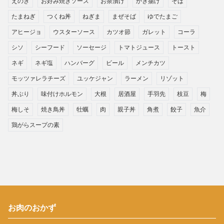
えのき
お好み焼きソース
お茶漬け
かき揚げ
そば
たまねぎ
つくね丼
ねぎま
まぜそば
ゆでたまご
アヒージョ
ウスターソース
カツオ節
ガレット
コーラ
シソ
シーフード
ソーセージ
トマトジュース
トースト
ネギ
ネギ塩
ハンバーグ
ビール
メンチカツ
モッツァレラチーズ
ユッケジャン
ラーメン
リゾット
丼ぶり
味付けホルモン
大根
居酒屋
手羽先
枝豆
梅
梅しそ
焼き鳥丼
牡蠣
肉
親子丼
角煮
餃子
魚介
鶏がらスープの素
お肉のおかず