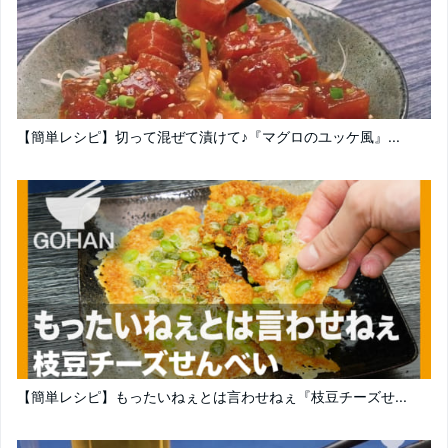
【簡単レシピ】切って混ぜて漬けて♪『マグロのユッケ風』...
【簡単レシピ】もったいねぇとは言わせねぇ『枝豆チーズせ...