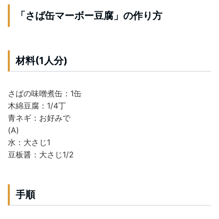
「さば缶マーボー豆腐」の作り方
材料(1人分)
さばの味噌煮缶：1缶
木綿豆腐：1/4丁
青ネギ：お好みで
(A)
水：大さじ1
豆板醤：大さじ1/2
手順