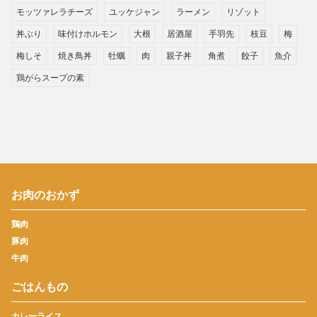
モッツァレラチーズ
ユッケジャン
ラーメン
リゾット
丼ぶり
味付けホルモン
大根
居酒屋
手羽先
枝豆
梅
梅しそ
焼き鳥丼
牡蠣
肉
親子丼
角煮
餃子
魚介
鶏がらスープの素
お肉のおかず
鶏肉
豚肉
牛肉
ごはんもの
カレーライス