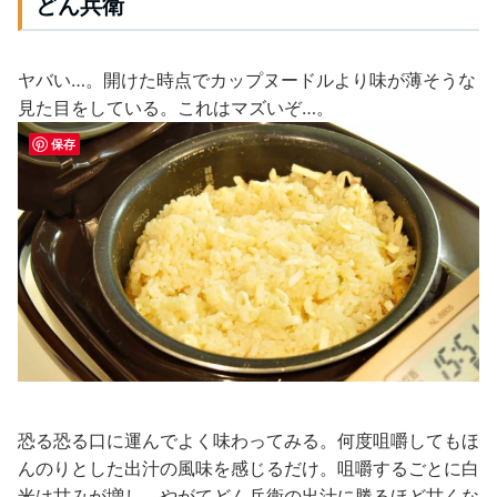
どん兵衛
ヤバい…。開けた時点でカップヌードルより味が薄そうな
見た目をしている。これはマズいぞ…。
保存
恐る恐る口に運んでよく味わってみる。何度咀嚼してもほ
んのりとした出汁の風味を感じるだけ。咀嚼するごとに白
米は甘みが増し、やがてどん兵衛の出汁に勝るほど甘くな