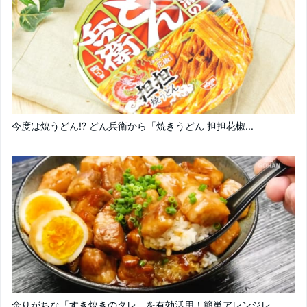
今度は焼うどん!? どん兵衛から「焼きうどん 担担花椒...
余りがちな「すき焼きのタレ」を有効活用！簡単アレンジレ...