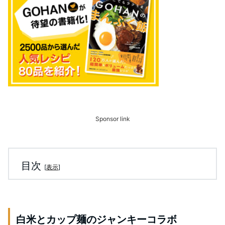
Sponsor link
目次
[
表示
]
白米とカップ麺のジャンキーコラボ