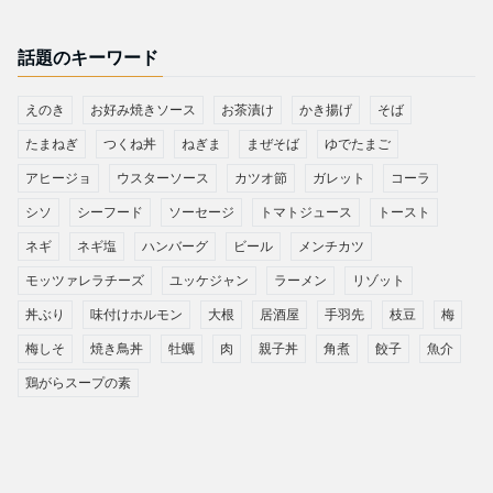
話題のキーワード
えのき
お好み焼きソース
お茶漬け
かき揚げ
そば
たまねぎ
つくね丼
ねぎま
まぜそば
ゆでたまご
アヒージョ
ウスターソース
カツオ節
ガレット
コーラ
シソ
シーフード
ソーセージ
トマトジュース
トースト
ネギ
ネギ塩
ハンバーグ
ビール
メンチカツ
モッツァレラチーズ
ユッケジャン
ラーメン
リゾット
丼ぶり
味付けホルモン
大根
居酒屋
手羽先
枝豆
梅
梅しそ
焼き鳥丼
牡蠣
肉
親子丼
角煮
餃子
魚介
鶏がらスープの素