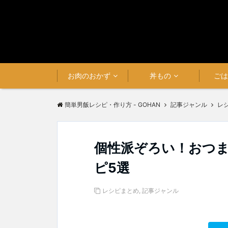
お肉のおかず
丼もの
ご
簡単男飯レシピ・作り方 - GOHAN
記事ジャンル
レ
個性派ぞろい！おつ
ピ5選
レシピまとめ
,
記事ジャンル