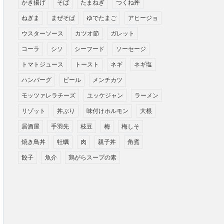
かき揚げ
そば
たまねぎ
つくね丼
ねぎま
まぜそば
ゆでたまご
アヒージョ
ウスターソース
カツオ節
ガレット
コーラ
シソ
シーフード
ソーセージ
トマトジュース
トースト
ネギ
ネギ塩
ハンバーグ
ビール
メンチカツ
モッツァレラチーズ
ユッケジャン
ラーメン
リゾット
丼ぶり
味付けホルモン
大根
居酒屋
手羽先
枝豆
梅
梅しそ
焼き鳥丼
牡蠣
肉
親子丼
角煮
餃子
魚介
鶏がらスープの素