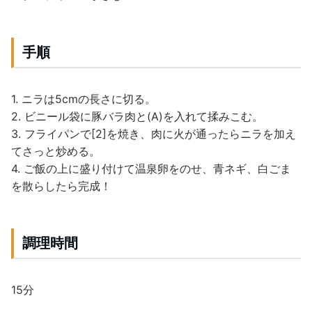
手順
1. ニラは5cmの長さに切る。
2. ビニール袋に豚バラ肉と(A)を入れて揉みこむ。
3. フライパンで[2]を焼き、肉に火が通ったらニラを加え
てさっと炒める。
4. ご飯の上に盛り付けて温泉卵をのせ、青ネギ、白ごま
を散らしたら完成！
調理時間
15分