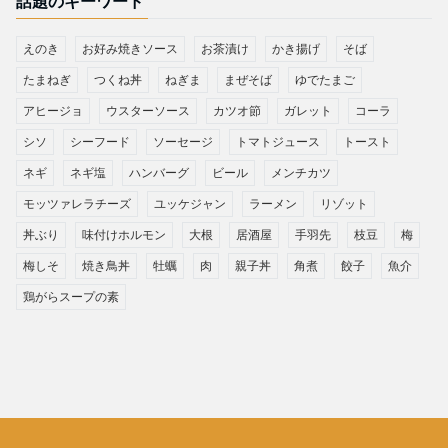
話題のキーワード
えのき
お好み焼きソース
お茶漬け
かき揚げ
そば
たまねぎ
つくね丼
ねぎま
まぜそば
ゆでたまご
アヒージョ
ウスターソース
カツオ節
ガレット
コーラ
シソ
シーフード
ソーセージ
トマトジュース
トースト
ネギ
ネギ塩
ハンバーグ
ビール
メンチカツ
モッツァレラチーズ
ユッケジャン
ラーメン
リゾット
丼ぶり
味付けホルモン
大根
居酒屋
手羽先
枝豆
梅
梅しそ
焼き鳥丼
牡蠣
肉
親子丼
角煮
餃子
魚介
鶏がらスープの素