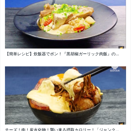
【簡単レシピ】炊飯器でポン！『黒胡椒ガーリック肉飯』の...
チーズ！肉！炭水化物！襲い来る摂取カロリー！「ジャンク...