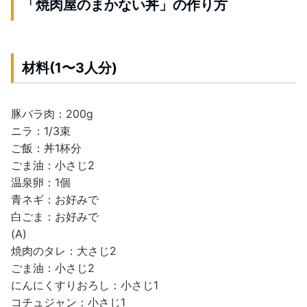
「焼肉屋のまかない丼」の作り方
材料(1〜3人分)
豚バラ肉：200g
ニラ：1/3束
ご飯：丼1杯分
ごま油：小さじ2
温泉卵：1個
青ネギ：お好みで
白ごま：お好みで
(A)
焼肉のタレ：大さじ2
ごま油：小さじ2
にんにくすりおろし：小さじ1
コチュジャン：小さじ1